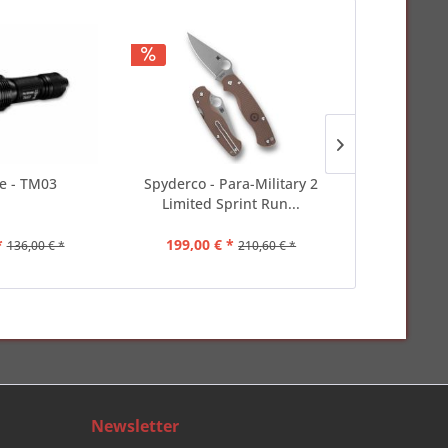
re - TM03
Spyderco - Para-Military 2
Oberland Ar
Limited Sprint Run...
AL
*
199,00 € *
255
136,00 € *
210,60 € *
Newsletter