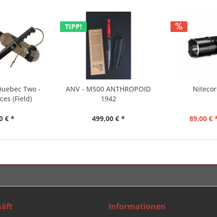
TIPP!
Quebec Two -
ANV - M500 ANTHROPOID
Niteco
ces (Field)
1942
0 € *
499,00 € *
89,00 € 
äft
Informationen