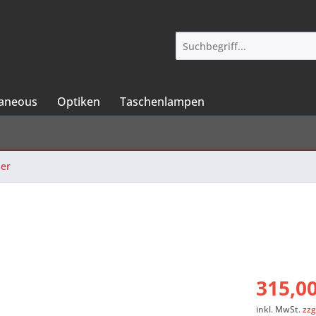
laneous
Optiken
Taschenlampen
er
315,00
inkl. MwSt.
zzg