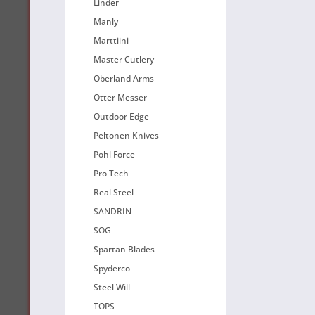
Linder
Manly
Marttiini
Master Cutlery
Oberland Arms
Otter Messer
Outdoor Edge
Peltonen Knives
Pohl Force
Pro Tech
Real Steel
SANDRIN
SOG
Spartan Blades
Spyderco
Steel Will
TOPS