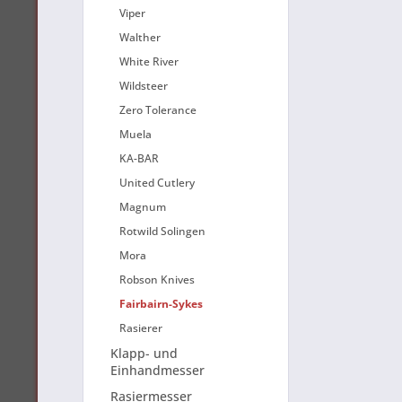
Viper
Walther
White River
Wildsteer
Zero Tolerance
Muela
KA-BAR
United Cutlery
Magnum
Rotwild Solingen
Mora
Robson Knives
Fairbairn-Sykes
Rasierer
Klapp- und
Einhandmesser
Rasiermesser