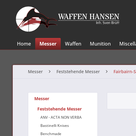
Home
Messer
Waffen
Munition
Miscel
Messer
Feststehende Messer
Fairbairn-
Messer
Feststehende Messer
ANV - ACTA NON VERBA
Bastinelli Knives
Benchmade