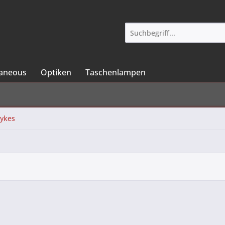
laneous
Optiken
Taschenlampen
Sykes