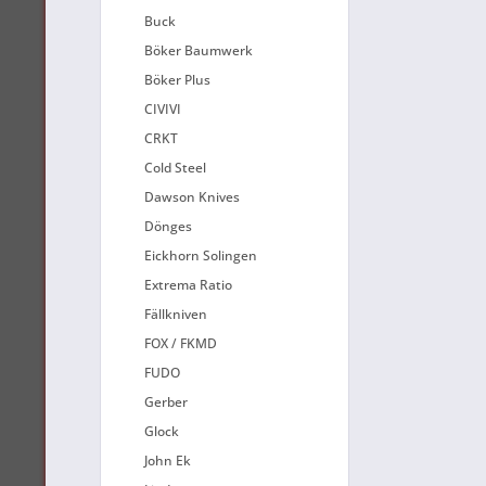
Buck
Böker Baumwerk
Böker Plus
CIVIVI
CRKT
Cold Steel
Dawson Knives
Dönges
Eickhorn Solingen
Extrema Ratio
Fällkniven
FOX / FKMD
FUDO
Gerber
Glock
John Ek