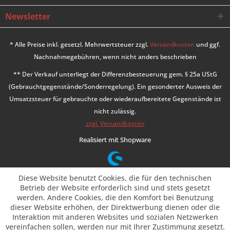
Newsletter
* Alle Preise inkl. gesetzl. Mehrwertsteuer zzgl.
Versandkosten
und ggf.
Nachnahmegebühren, wenn nicht anders beschrieben
** Der Verkauf unterliegt der Differenzbesteuerung gem. § 25a UStG
(Gebrauchtgegenstände/Sonderregelung). Ein gesonderter Ausweis der
Umsatzsteuer für gebrauchte oder wiederaufbereitete Gegenstände ist
nicht zulässig.
zzgl. Versandkosten
Realisiert mit Shopware
Diese Website benutzt Cookies, die für den technischen
Betrieb der Website erforderlich sind und stets gesetzt
werden. Andere Cookies, die den Komfort bei Benutzung
dieser Website erhöhen, der Direktwerbung dienen oder die
Interaktion mit anderen Websites und sozialen Netzwerken
vereinfachen sollen, werden nur mit Ihrer Zustimmung gesetzt.