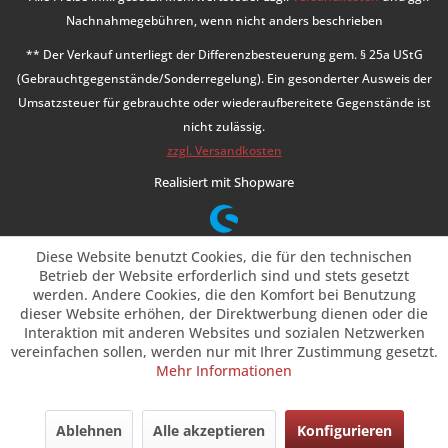
Nachnahmegebühren, wenn nicht anders beschrieben
** Der Verkauf unterliegt der Differenzbesteuerung gem. § 25a UStG
(Gebrauchtgegenstände/Sonderregelung). Ein gesonderter Ausweis der
Umsatzsteuer für gebrauchte oder wiederaufbereitete Gegenstände ist
nicht zulässig.
zzgl. Versandkosten
Realisiert mit Shopware
Diese Website benutzt Cookies, die für den technischen
Betrieb der Website erforderlich sind und stets gesetzt
werden. Andere Cookies, die den Komfort bei Benutzung
dieser Website erhöhen, der Direktwerbung dienen oder die
Interaktion mit anderen Websites und sozialen Netzwerken
vereinfachen sollen, werden nur mit Ihrer Zustimmung gesetzt.
Mehr Informationen
Ablehnen
Alle akzeptieren
Konfigurieren