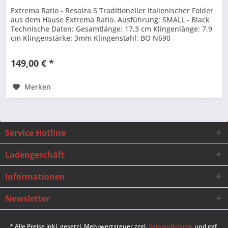
Extrema Ratio - Resolza S Traditioneller italienischer Folder
aus dem Hause Extrema Ratio. Ausführung: SMALL - Black
Technische Daten: Gesamtlänge: 17,3 cm Klingenlänge: 7,9
cm Klingenstärke: 3mm Klingenstahl: BO N690
Griffmaterial: ALU...
149,00 € *
Merken
Service Hotline
Ladengeschäft
Informationen
Newsletter
* Alle Preise inkl. gesetzl. Mehrwertsteuer zzgl.
Versandkosten
und ggf.