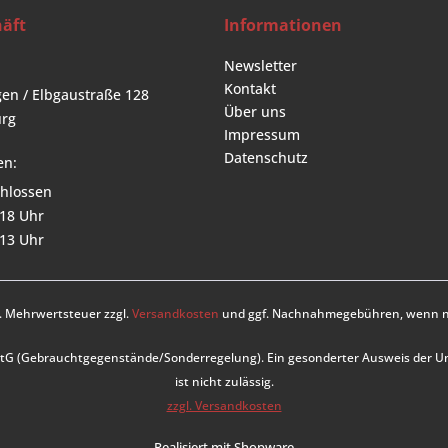
äft
Informationen
Newsletter
Kontakt
en / Elbgaustraße 128
Über uns
rg
Impressum
Datenschutz
en:
hlossen
 18 Uhr
 13 Uhr
zl. Mehrwertsteuer zzgl.
Versandkosten
und ggf. Nachnahmegebühren, wenn ni
UStG (Gebrauchtgegenstände/Sonderregelung). Ein gesonderter Ausweis der 
ist nicht zulässig.
zzgl. Versandkosten
Realisiert mit Shopware