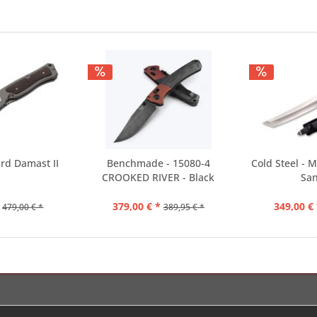
rd Damast II
Benchmade - 15080-4
Cold Steel - 
CROOKED RIVER - Black
San
Micarta
379,00 € *
349,00 € 
479,00 € *
389,95 € *