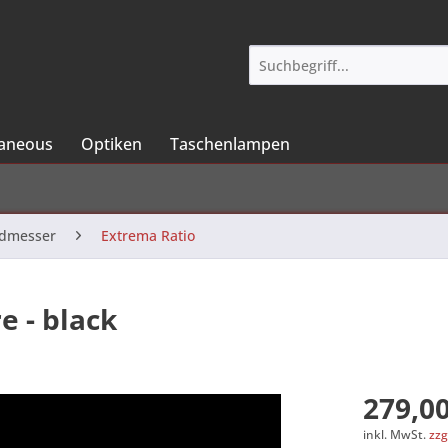
laneous
Optiken
Taschenlampen
ndmesser
Extrema Ratio
e - black
279,00
inkl. MwSt.
zzg