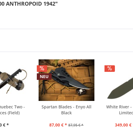
500 ANTHROPOID 1942"
NEU
Quebec Two -
Spartan Blades - Enyo All
White River - 
ces (Field)
Black
Limite
0 € *
87,00 € *
349,00 € 
87,95 € *