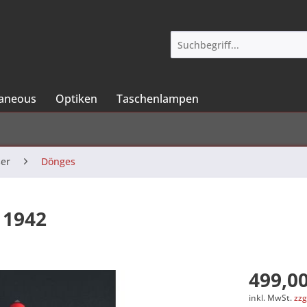
laneous
Optiken
Taschenlampen
er
Dönges
 1942
499,00
inkl. MwSt.
zzg