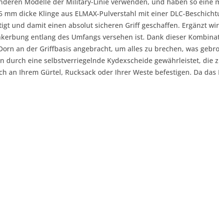
e anderen Modelle der Military-Linie verwenden, und haben so ei
6 mm dicke Klinge aus ELMAX-Pulverstahl mit einer DLC-Beschich
tigt und damit einen absolut sicheren Griff geschaffen. Ergänzt wi
inkerbung entlang des Umfangs versehen ist. Dank dieser Kombinat
Dorn an der Griffbasis angebracht, um alles zu brechen, was ge
en durch eine selbstverriegelnde Kydexscheide gewährleistet, die 
fach an Ihrem Gürtel, Rucksack oder Ihrer Weste befestigen. Da da