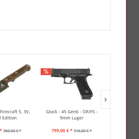
Firecraft 5, 3V,
Glock - 45 Gen6 - OR/FS -
Cold Steel -
d Edition
9mm Luger
Sa
*
799,00 € *
349,00 
360,60 € *
916,00 € *