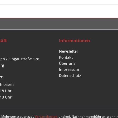
äft
Informationen
Newsletter
Kontakt
en / Elbgaustraße 128
Über uns
rg
Impressum
Datenschutz
en:
hlossen
 18 Uhr
 13 Uhr
zl. Mehrwertsteuer zzgl.
Versandkosten
und ggf. Nachnahmegebühren, wenn ni