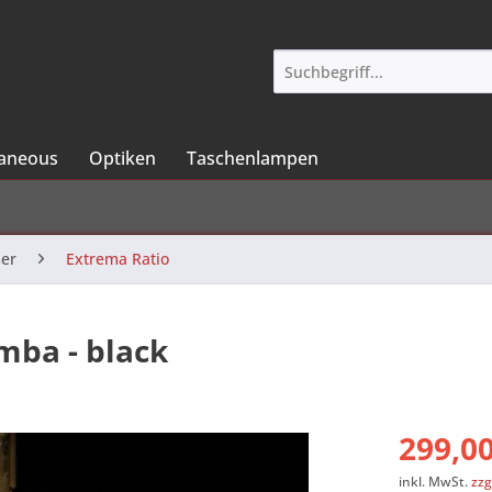
laneous
Optiken
Taschenlampen
er
Extrema Ratio
mba - black
299,00
inkl. MwSt.
zzg