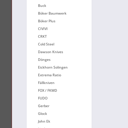
Buck
Böker Baumwerk
Böker Plus
CIVIVI
CRKT
Cold Steel
Dawson Knives
Dönges
Eickhorn Solingen
Extrema Ratio
Fällkniven
FOX / FKMD
FUDO
Gerber
Glock
John Ek