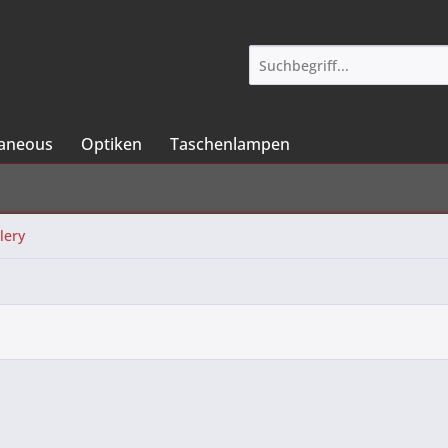
laneous
Optiken
Taschenlampen
lery