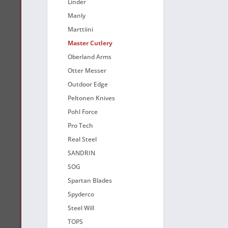
Linder
Manly
Marttiini
Master Cutlery
Oberland Arms
Otter Messer
Outdoor Edge
Peltonen Knives
Pohl Force
Pro Tech
Real Steel
SANDRIN
SOG
Spartan Blades
Spyderco
Steel Will
TOPS