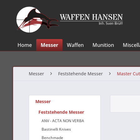
Home
Messer
Waffen
Munition
Miscel
Messer
Feststehende Messer
Master Cut
Messer
Feststehende Messer
ANV - ACTA NON VERBA
Bastinelli Knives
Benchmade