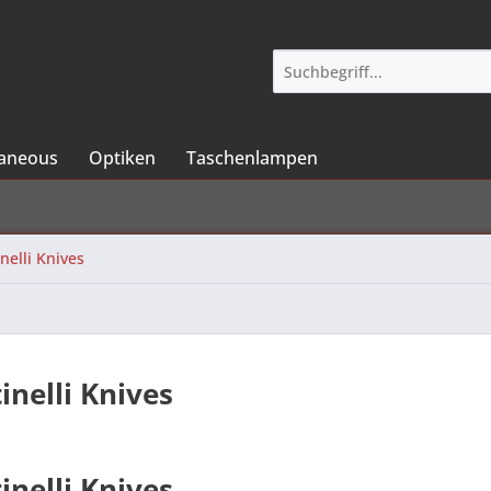
laneous
Optiken
Taschenlampen
nelli Knives
inelli Knives
inelli Knives