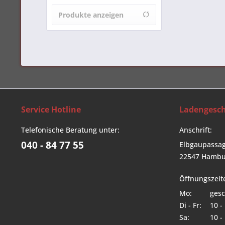
Bastinelli Knives
Produkte anzeigen
Service Hotline
Ladengesch
Telefonische Beratung unter:
Anschrift:
040 - 84 77 55
Elbgaupassag
22547 Hambu
Öffnungszeit
Mo:
gesc
Di - Fr:
10 -
Sa:
10 -