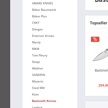
AMARE KNIVES
Böker Baumwerk
Böker Plus
Topseller
CRKT
Dönges
Emerson Knives
Manly
MKM
Tom Fleury
Deejo
Walther
Bastinel
SANDRIN
Maserin
259,0
Steel Will
Kizer
Bastinelli Knives
Laplace