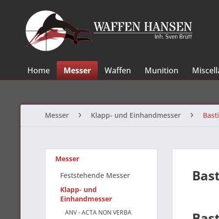
Home
Messer
Waffen
Munition
Miscel
Messer
Klapp- und Einhandmesser
Basti
Messer
Bast
Feststehende Messer
Klapp- und
Einhandmesser
ANV - ACTA NON VERBA
Bast