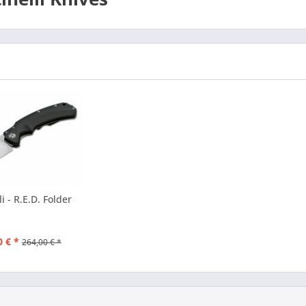
li - R.E.D. Folder
0 € *
264,00 € *