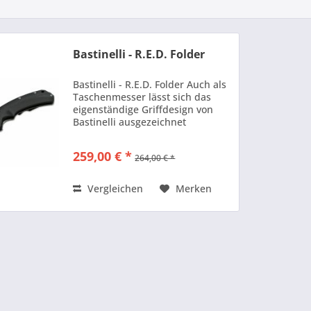
Bastinelli - R.E.D. Folder
Bastinelli - R.E.D. Folder Auch als
Taschenmesser lässt sich das
eigenständige Griffdesign von
Bastinelli ausgezeichnet
umsetzen, wie der R.E.D. Folder
anschaulich beweist. Das als
259,00 € *
264,00 € *
Titan -Framelock konzipierte
Alltags- und Einsatzmesser...
Vergleichen
Merken