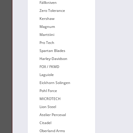
Fällkniven
Zero Tolerance
Kershaw
Magnum
Marttiini
Pro Tech
Spartan Blades
Harley-Davidson
FOX / FKMD
Laguiole
Eickhorn Solingen
Pohl Force
MICROTECH
Lion Steel
Atelier Perceval
Citadel
Oberland Arms