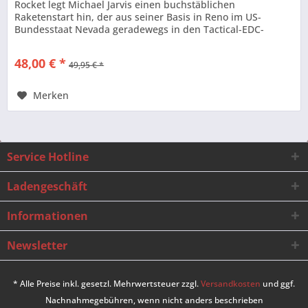
Rocket legt Michael Jarvis einen buchstäblichen
Raketenstart hin, der aus seiner Basis in Reno im US-
Bundesstaat Nevada geradewegs in den Tactical-EDC-
Kosmos führt. Dabei begann der...
48,00 € *
49,95 € *
Merken
Service Hotline
Ladengeschäft
Informationen
Newsletter
* Alle Preise inkl. gesetzl. Mehrwertsteuer zzgl.
Versandkosten
und ggf.
Nachnahmegebühren, wenn nicht anders beschrieben