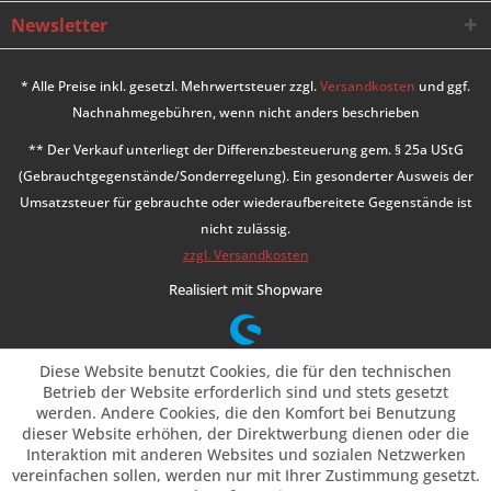
Newsletter
* Alle Preise inkl. gesetzl. Mehrwertsteuer zzgl.
Versandkosten
und ggf.
Nachnahmegebühren, wenn nicht anders beschrieben
** Der Verkauf unterliegt der Differenzbesteuerung gem. § 25a UStG
(Gebrauchtgegenstände/Sonderregelung). Ein gesonderter Ausweis der
Umsatzsteuer für gebrauchte oder wiederaufbereitete Gegenstände ist
nicht zulässig.
zzgl. Versandkosten
Realisiert mit Shopware
Diese Website benutzt Cookies, die für den technischen
Betrieb der Website erforderlich sind und stets gesetzt
werden. Andere Cookies, die den Komfort bei Benutzung
dieser Website erhöhen, der Direktwerbung dienen oder die
Interaktion mit anderen Websites und sozialen Netzwerken
vereinfachen sollen, werden nur mit Ihrer Zustimmung gesetzt.