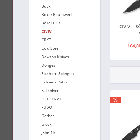
Buck
Böker Baumwerk
Böker Plus
CIVIVI - 
CIVIVI
CRKT
104,0
Cold Steel
Dawson Knives
Dönges
Eickhorn Solingen
Extrema Ratio
Fällkniven
FOX / FKMD
FUDO
Gerber
Glock
John Ek