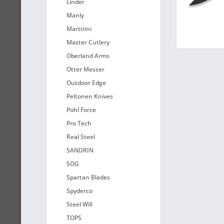
Linder
Manly
Marttiini
Master Cutlery
Oberland Arms
Otter Messer
Outdoor Edge
Peltonen Knives
Pohl Force
Pro Tech
Real Steel
SANDRIN
SOG
Spartan Blades
Spyderco
Steel Will
TOPS