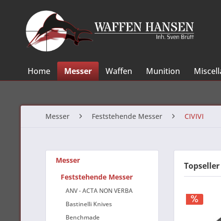
Home
Messer
Waffen
Munition
Miscel
Messer
Feststehende Messer
CIVIVI
Messer
Topseller
Feststehende Messer
ANV - ACTA NON VERBA
Bastinelli Knives
Benchmade