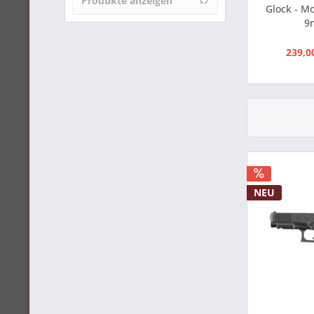
Produkte anzeigen
Glock - M
von
26,00 €
bis
Ceska Zbrojovka (CZ)
9
3699,00 €
Colt
239,0
Default
Derya
DPMS
Frankonia
Glock
Haenel
Heckler & Koch
Magnum Research
NEU
Mec-Gar
Messerschmitt
Ruger
Sickinger
Sig Sauer
Smith & Wesson
Springfield