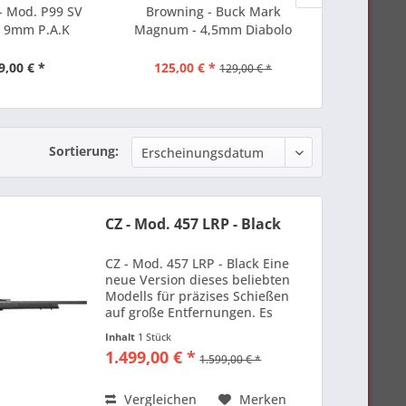
- Mod. P99 SV
Browning - Buck Mark
Walther - Mo
- 9mm P.A.K
Magnum - 4,5mm Diabolo
- 9m
9,00 € *
125,00 € *
349,
129,00 € *
Sortierung:
CZ - Mod. 457 LRP - Black
CZ - Mod. 457 LRP - Black Eine
neue Version dieses beliebten
Modells für präzises Schießen
auf große Entfernungen. Es
verfügt über einen dickwandigen
Inhalt
1 Stück
und kannelierten,
1.499,00 € *
1.599,00 € *
kaltgeschmiedeten 20-Zoll (525
mm) Lauf, ein Patronenlager in...
Vergleichen
Merken