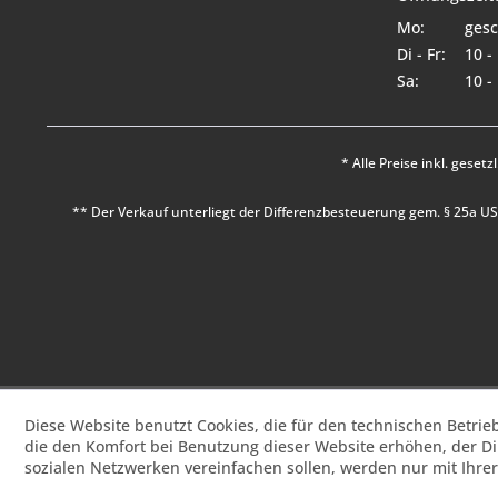
Mo:
gesc
Di - Fr:
10 -
Sa:
10 -
* Alle Preise inkl. geset
** Der Verkauf unterliegt der Differenzbesteuerung gem. § 25a 
Diese Website benutzt Cookies, die für den technischen Betrie
die den Komfort bei Benutzung dieser Website erhöhen, der D
sozialen Netzwerken vereinfachen sollen, werden nur mit Ihre