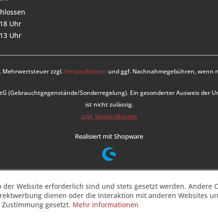
hlossen
 18 Uhr
 13 Uhr
zl. Mehrwertsteuer zzgl.
Versandkosten
und ggf. Nachnahmegebühren, wenn ni
UStG (Gebrauchtgegenstände/Sonderregelung). Ein gesonderter Ausweis der 
ist nicht zulässig.
zzgl. Versandkosten
Realisiert mit Shopware
b der Website erforderlich sind und stets gesetzt werden. Andere C
irektwerbung dienen oder die Interaktion mit anderen Websites u
r Zustimmung gesetzt.
Mehr Informationen