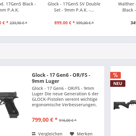
od. 17Gen5 Black -
Glock - 17Gen5 SV Double
Walther 
mm P.A.K.
Set - 9mm P.A.K. -...
Black 
0 € *
899,00 € *
34
239,90 € *
999,00 € *
Glock - 17 Gen6 - OR/FS -
9mm Luger
NEU
Glock - 17 Gen6 - OR/FS - 9mm
Luger Die neue Generation 6 der
GLOCK-Pistolen vereint wichtige
ergonomische Verbesserungen,
einen flachen Abzug und das
neue Gen6-Optiksystem in einer
799,00 € *
916,00 € *
einzigen Plattform. Die speziell
entwickelte...
Vergleichen
Merken