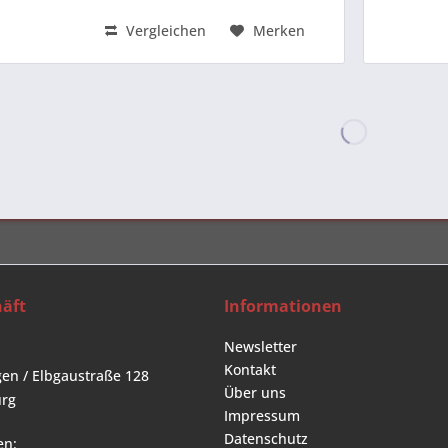
Konzipiert für High-Level...
Vergleichen
Merken
äft
Informationen
Newsletter
Kontakt
en / Elbgaustraße 128
Über uns
rg
Impressum
Datenschutz
en: