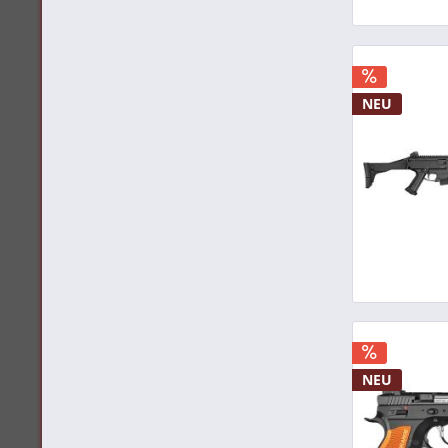
Umarex
Walther
Weihrauch
Windham
NEU
Zoraki
NEU