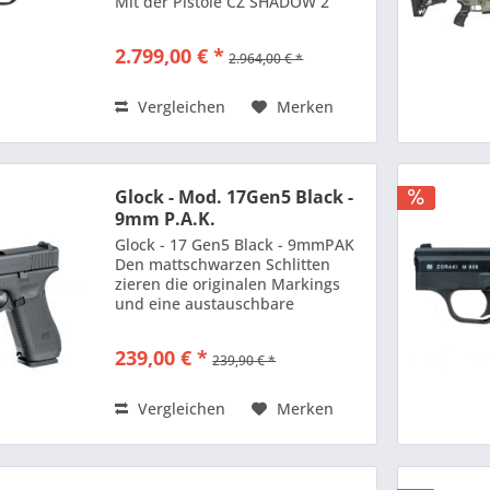
Mit der Pistole CZ SHADOW 2
Orange OR (OR = Optics Ready)
wird eine einzigartige
2.799,00 € *
2.964,00 € *
Kombination aus sportlichem
Design und höchster Präzision
realisiert....
Vergleichen
Merken
Glock - Mod. 17Gen5 Black -
9mm P.A.K.
Glock - 17 Gen5 Black - 9mmPAK
Den mattschwarzen Schlitten
zieren die originalen Markings
und eine austauschbare
Visierung. Direkt erkennbar auch
die wechselbare Slide Cover Plate
239,00 € *
239,90 € *
im Originalmaß – abnehmen,
modifizieren oder gegen Plates...
Vergleichen
Merken