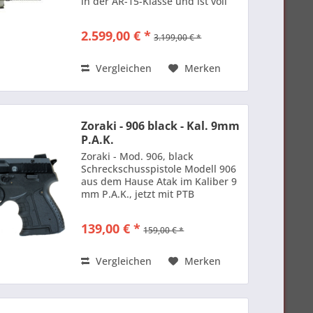
in der AR-15-Klasse und ist voll
kompatibel zu den Basics dieser
Klasse. Der indirekte
2.599,00 € *
3.199,00 € *
Gasdrucklader ist eine Haenel
Eigenentwicklung....
Vergleichen
Merken
Zoraki - 906 black - Kal. 9mm
P.A.K.
Zoraki - Mod. 906, black
Schreckschusspistole Modell 906
aus dem Hause Atak im Kaliber 9
mm P.A.K., jetzt mit PTB
Zustallung für den deutschen
Markt erhältlich! Die
139,00 € *
159,00 € *
Schreckschusspistole Zoraki 906
aus dem Hause Atak ist klein,
leicht und...
Vergleichen
Merken