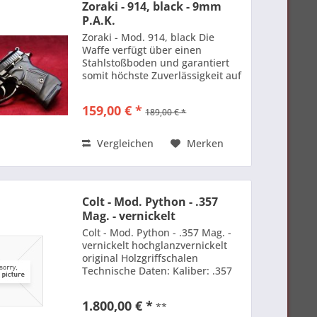
Zoraki - 914, black - 9mm
P.A.K.
Zoraki - Mod. 914, black Die
Waffe verfügt über einen
Stahlstoßboden und garantiert
somit höchste Zuverlässigkeit auf
lange Zeit! Lieferung im Koffer,
mit Reinigungsbürste,
159,00 € *
189,00 € *
zugelassenem Signalbecher und
Bedienungsanleitung.
Technische...
Vergleichen
Merken
Colt - Mod. Python - .357
Mag. - vernickelt
Colt - Mod. Python - .357 Mag. -
vernickelt hochglanzvernickelt
original Holzgriffschalen
Technische Daten: Kaliber: .357
Mag. Lauflänge: 6 " Baujahr /
Beschuß: 1979 Gebraucht
1.800,00 € *
**
Zustand: sehr gut