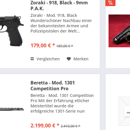
Zoraki - 918, Black - 9mm
P.A.K.
Zoraki - Mod. 918, Black
Wunderschöner Nachbau einer
der bekanntesten Armee und
Polizeipistolen der Welt...
Lieferung im Koffer, mit
Reinigungsbürste, zugelassenem
179,00 € *
189,00 € *
Signalbecher und
Bedienungsanleitung Technische
Daten: Kaliber: 9mm...
Vergleichen
Merken
Beretta - Mod. 1301
Competition Pro
Beretta - Mod. 1301 Competition
Pro Mit der Erfahrung etlicher
Meistertitel wurde die
erfolgreiche 1301-Serie nun
erweitert: Die neue Beretta 1301
Competition Pro setzt den
2.199,00 € *
2.410,00 € *
Standard auf ein höheres Niveau.