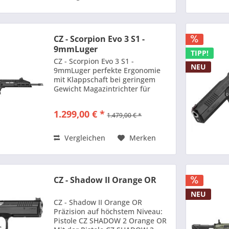
CZ - Scorpion Evo 3 S1 -
9mmLuger
TIPP!
CZ - Scorpion Evo 3 S1 -
NEU
9mmLuger perfekte Ergonomie
mit Klappschaft bei geringem
Gewicht Magazintrichter für
schnelles Nachladen beidhändig
zu bedienender Verschlusshebel
1.299,00 € *
1.479,00 € *
Mit der CZ Selbstladebüchse
Scorpion Evo 3 werden neue
Maßstäbe...
Vergleichen
Merken
CZ - Shadow II Orange OR
NEU
CZ - Shadow II Orange OR
Präzision auf höchstem Niveau:
Pistole CZ SHADOW 2 Orange OR