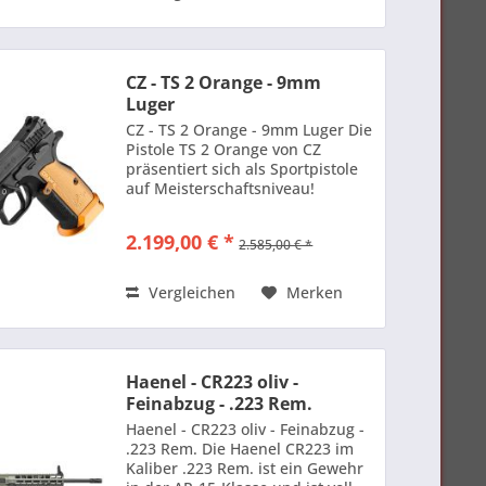
CZ - TS 2 Orange - 9mm
Luger
CZ - TS 2 Orange - 9mm Luger Die
Pistole TS 2 Orange von CZ
präsentiert sich als Sportpistole
auf Meisterschaftsniveau!
Zusammen mit dem CZ Shooting-
Teams entwickelt, erscheint die
2.199,00 € *
2.585,00 € *
TS 2 Orange mit optimierten
Parametern speziell für den...
Vergleichen
Merken
Haenel - CR223 oliv -
Feinabzug - .223 Rem.
Haenel - CR223 oliv - Feinabzug -
.223 Rem. Die Haenel CR223 im
Kaliber .223 Rem. ist ein Gewehr