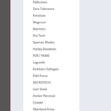
Fällkniven
Zero Tolerance
Kershaw
Magnum
Marttiini
Pro Tech
Spartan Blades
Harley-Davidson
FOX / FKMD
Laguiole
Eickhorn Solingen
Pohl Force
MICROTECH
Lion Steel
Atelier Perceval
Citadel
Oberland Arms