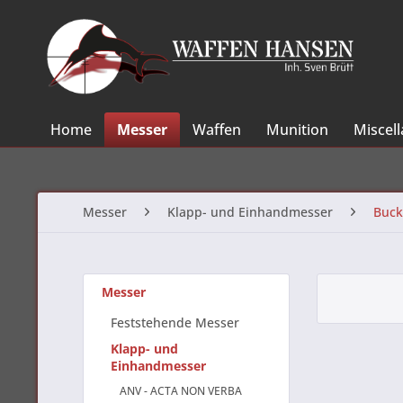
Home
Messer
Waffen
Munition
Miscel
Messer
Klapp- und Einhandmesser
Buck
Messer
Feststehende Messer
Klapp- und
Einhandmesser
ANV - ACTA NON VERBA