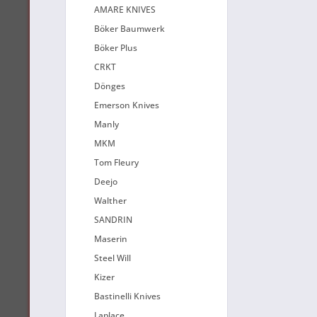
AMARE KNIVES
Böker Baumwerk
Böker Plus
CRKT
Dönges
Emerson Knives
Manly
MKM
Tom Fleury
Deejo
Walther
SANDRIN
Maserin
Steel Will
Kizer
Bastinelli Knives
Laplace