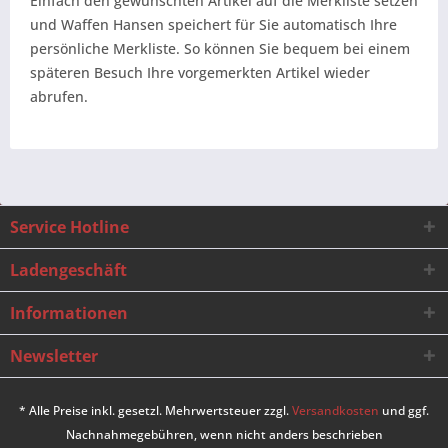
Einfach den gewünschten Artikel auf die Merkliste setzen
und Waffen Hansen speichert für Sie automatisch Ihre
persönliche Merkliste. So können Sie bequem bei einem
späteren Besuch Ihre vorgemerkten Artikel wieder
abrufen.
Service Hotline
Ladengeschäft
Informationen
Newsletter
* Alle Preise inkl. gesetzl. Mehrwertsteuer zzgl.
Versandkosten
und ggf.
Nachnahmegebühren, wenn nicht anders beschrieben