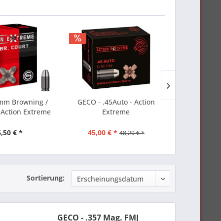
mm Browning /
GECO - .45Auto - Action
RWS - 9
 Action Extreme
Extreme
Fan
,50 € *
45,00 € *
38,
48,20 € *
Sortierung:
GECO - .357 Mag. FMJ