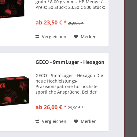
grain / 8,00 gramm - HP Menge /
Preis: 50 Stück: 23,50 € 500 Stück:
205,00 € 1000 Stück: 360,00 €
ab 23,50 € *
26,80 € *
Vergleichen
Merken
GECO - 9mmLuger - Hexagon
GECO - 9mmLuger - Hexagon Die
neue Hochleistungs-
Präzisionspatrone für höchste
sportliche Ansprüche. Bei der
GECO 9 mm HEXAGON handelt es
sich rein technisch gesehen um
ab 26,00 € *
29,90 € *
einen Hollow Point Patrone. Sie
ist jedoch nicht wie
herkömmliche...
Vergleichen
Merken