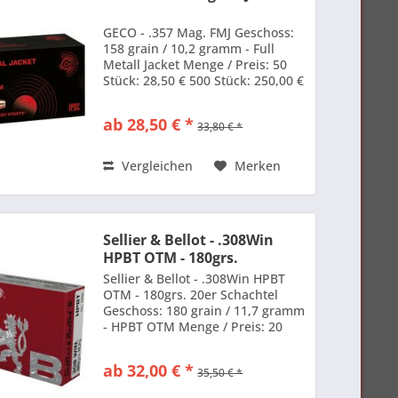
GECO - .357 Mag. FMJ Geschoss:
158 grain / 10,2 gramm - Full
Metall Jacket Menge / Preis: 50
Stück: 28,50 € 500 Stück: 250,00 €
1000 Stück: 460,00 €
ab 28,50 € *
33,80 € *
Vergleichen
Merken
Sellier & Bellot - .308Win
HPBT OTM - 180grs.
Sellier & Bellot - .308Win HPBT
OTM - 180grs. 20er Schachtel
Geschoss: 180 grain / 11,7 gramm
- HPBT OTM Menge / Preis: 20
Stück: 32,00 €
ab 32,00 € *
35,50 € *