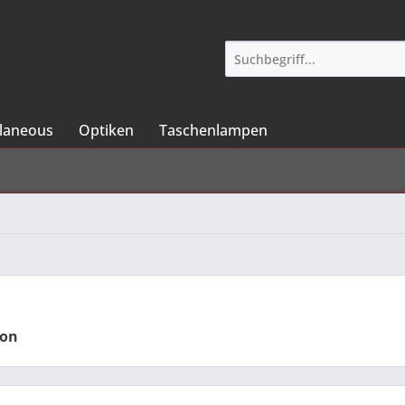
llaneous
Optiken
Taschenlampen
ion