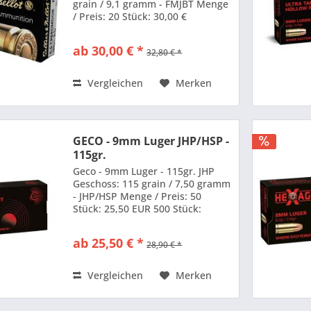
grain / 9,1 gramm - FMJBT Menge
/ Preis: 20 Stück: 30,00 €
ab 30,00 € *
32,80 € *
Vergleichen
Merken
GECO - 9mm Luger JHP/HSP -
115gr.
Geco - 9mm Luger - 115gr. JHP
Geschoss: 115 grain / 7,50 gramm
- JHP/HSP Menge / Preis: 50
Stück: 25,50 EUR 500 Stück:
215,00 EUR 1000 Stück: 380,00
EUR
ab 25,50 € *
28,90 € *
Vergleichen
Merken