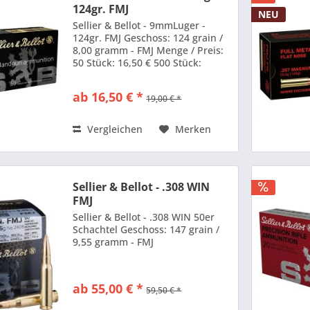
124gr. FMJ
NEU
Sellier & Bellot - 9mmLuger -
124gr. FMJ Geschoss: 124 grain /
8,00 gramm - FMJ Menge / Preis:
50 Stück: 16,50 € 500 Stück:
150,00 € 1000 Stück: 269,00 EUR
ab 16,50 € *
19,00 € *
Vergleichen
Merken
Sellier & Bellot - .308 WIN
FMJ
Sellier & Bellot - .308 WIN 50er
Schachtel Geschoss: 147 grain /
9,55 gramm - FMJ
ab 55,00 € *
59,50 € *