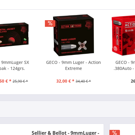
- 9mmLuger SX
GECO - 9mm Luger - Action
GECO - 9
ak - 124grs.
Extreme
.380Auto -
50 € *
32,00 € *
26
25,90 € *
34,40 € *
Sellier & Bellot - 9mmLuger -