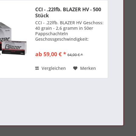
CCI - .22lfb. BLAZER HV - 500
Stück
CCI - .22lfb. BLAZER HV Geschoss:
40 grain - 2,6 gramm in 50er
Pappschachteln
Geschossgeschwindigkeit:
V0=376 m/s. Menge / Preis: 500
Stück: 59,00 € 1000 Stück: 110,00
ab 59,00 € *
64,00 € *
€
Vergleichen
Merken