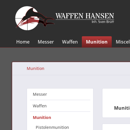
Home
Messer
Waffen
Munition
Misce
Munition
Messer
Waffen
M
unit
Munition
Pistolenmunition