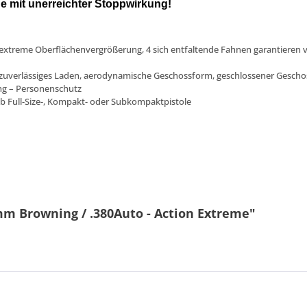
mit unerreichter Stoppwirkung!
xtreme Oberflächenvergrößerung, 4 sich entfaltende Fahnen garantieren vo
r zuverlässiges Laden, aerodynamische Geschossform, geschlossener Gesch
ung – Personenschutz
 ob Full-Size-, Kompakt- oder Subkompaktpistole
mm Browning / .380Auto - Action Extreme"