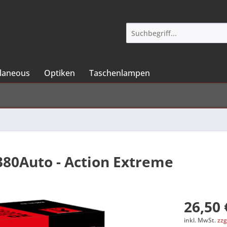
llaneous
Optiken
Taschenlampen
380Auto - Action Extreme
26,50 
inkl. MwSt.
zzg