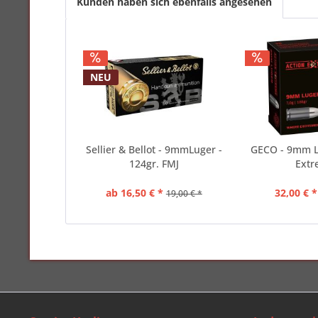
Kunden haben sich ebenfalls angesehen
NEU
Sellier & Bellot - 9mmLuger -
GECO - 9mm L
124gr. FMJ
Ext
ab 16,50 € *
32,00 € *
19,00 € *