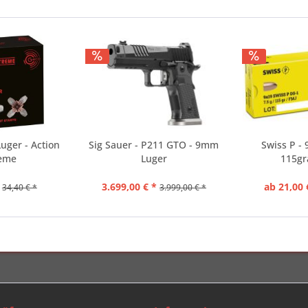
uger - Action
Sig Sauer - P211 GTO - 9mm
Swiss P -
reme
Luger
115gr
3.699,00 € *
ab 21,00 
34,40 € *
3.999,00 € *