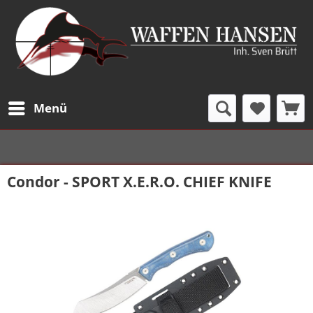
Menü
Condor - SPORT X.E.R.O. CHIEF KNIFE