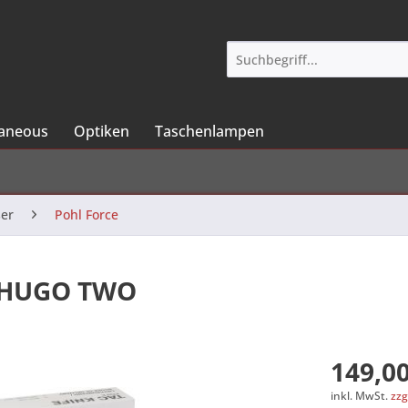
laneous
Optiken
Taschenlampen
er
Pohl Force
 - HUGO TWO
149,00
inkl. MwSt.
zzg