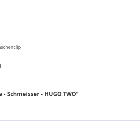
aschenclip
d
ce - Schmeisser - HUGO TWO"