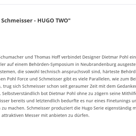
- Schmeisser - HUGO TWO"
chumacher und Thomas Hoff verbindet Designer Dietmar Pohl eine 
er auf einem Behörden-Symposium in Neubrandenburg ausgestellt 
stemen, die sowohl technisch anspruchsvoll sind, härteste Behör
hen Pohl Force und Schmeisser gibt es viele Parallelen, wie zum 
, trug sich Schmeisser schon seit geraumer Zeit mit dem Gedanken
 Selbstverständlich bot Dietmar Pohl ohne zu zögern seine Mithilf
isser bereits und letztendlich bedurfte es nur eines Finetuning
n zu machen. Schmeisser produziert die Hugo Serie eigenständig mi
h attraktiven Messer mit anbieten zu dürfen.