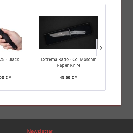
25 - Black
Extrema Ratio - Col Moschin
Extrema Rat
Paper Knife
W
00 € *
49,00 € *
139
Newsletter