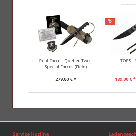
Pohl Force - Quebec Two -
TOPS - 
Special Forces (Field)
279,00 € *
189,00 € *
Service Hotline
Ladengesch