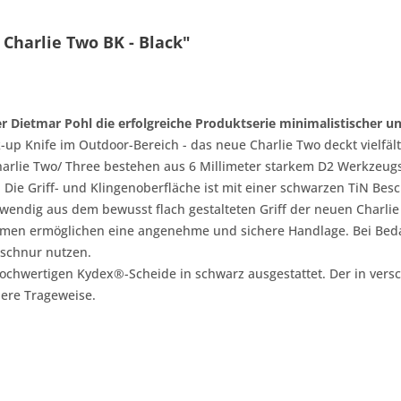
Charlie Two BK - Black"
r Dietmar Pohl die erfolgreiche Produktserie minimalistischer u
ck-up Knife im Outdoor-Bereich - das neue Charlie Two deckt vielf
 Charlie Two/ Three bestehen aus 6 Millimeter starkem D2 Werkzeu
ht. Die Griff- und Klingenoberfläche ist mit einer schwarzen TiN Be
fwendig aus dem bewusst flach gestalteten Griff der neuen Charlie
umen ermöglichen eine angenehme und sichere Handlage. Bei Bedarf
mschnur nutzen.
hochwertigen Kydex®-Scheide in schwarz ausgestattet. Der in vers
here Trageweise.