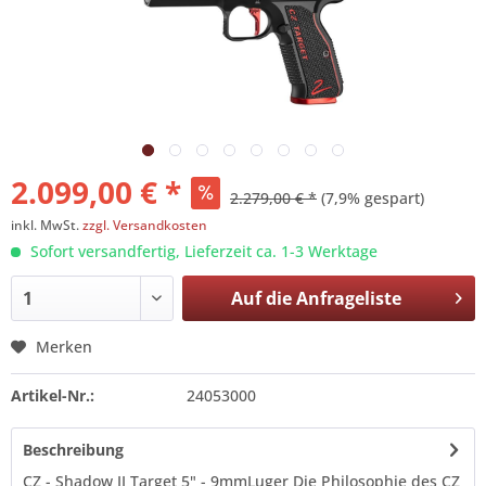
2.099,00 € *
2.279,00 € *
(7,9% gespart)
inkl. MwSt.
zzgl. Versandkosten
Sofort versandfertig, Lieferzeit ca. 1-3 Werktage
Auf die
Anfrageliste
Merken
Artikel-Nr.:
24053000
Beschreibung
CZ - Shadow II Target 5" - 9mmLuger Die Philosophie des CZ