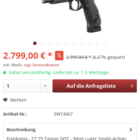
2.799,00 € *
2.999,00 € *
(6,67% gespart)
inkl. MwSt.
zzgl. Versandkosten
Sofort versandfertig, Lieferzeit ca. 1-3 Werktage
Auf die
Anfrageliste
Merken
Artikel-Nr.:
SW13067
Beschreibung
Frankonia - CZ 75 Taipan DOT - 9mm Luger Single-Action-