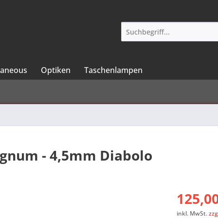
laneous
Optiken
Taschenlampen
agnum - 4,5mm Diabolo
125,00
inkl. MwSt.
zzg