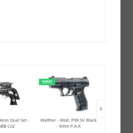
TIPP!
 Aces Duel Set -
Walther - Mod. P99 SV Black
Beretta - M9
BB Co2
- 9mm P.A.K
(.