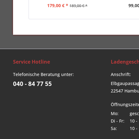
179,00 € *
99,00
189,00 € *
Service Hotline
Ladengesch
Telefonische Beratung unter:
Anschrift:
040 - 84 77 55
Elbgaupassag
22547 Hambu
Öffnungszeit
Mo:
gesc
Di - Fr:
10 -
Sa:
10 -