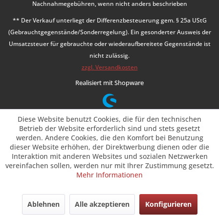
Nachnahmegebühren, wenn nicht anders beschrieben
** Der Verkauf unterliegt der Differenzbesteuerung gem. § 25a UStG
(Gebrauchtgegenstände/Sonderregelung). Ein gesonderter Ausweis der
Umsatzsteuer für gebrauchte oder wiederaufbereitete Gegenstände ist
nicht zulässig.
zzgl. Versandkosten
Realisiert mit Shopware
Diese Website benutzt Cookies, die für den technischen
Betrieb der Website erforderlich sind und stets gesetzt
werden. Andere Cookies, die den Komfort bei Benutzung
dieser Website erhöhen, der Direktwerbung dienen oder die
Interaktion mit anderen Websites und sozialen Netzwerken
vereinfachen sollen, werden nur mit Ihrer Zustimmung gesetzt.
Mehr Informationen
Ablehnen
Alle akzeptieren
Konfigurieren