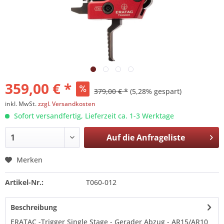
359,00 € *
379,00 € *
(5,28% gespart)
inkl. MwSt.
zzgl. Versandkosten
Sofort versandfertig, Lieferzeit ca. 1-3 Werktage
Auf die
Anfrageliste
Merken
Artikel-Nr.:
T060-012
Beschreibung
ERATAC -Trigger Single Stage - Gerader Abzug - AR15/AR10