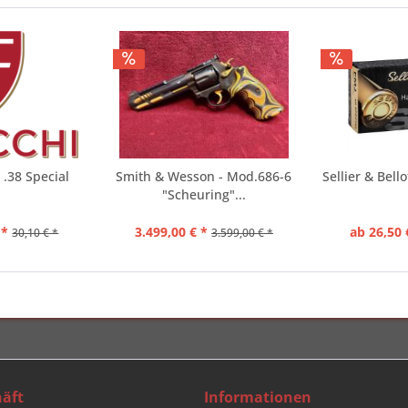
. .38 Special
Smith & Wesson - Mod.686-6
Sellier & Bell
"Scheuring"...
 *
3.499,00 € *
ab 26,50 
30,10 € *
3.599,00 € *
äft
Informationen