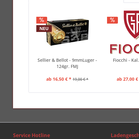
NEU
Sellier & Bellot - 9mmLuger -
Fiocchi - Kal
124gr. FMJ
ab 16,50 € *
ab 27,00 €
19,00 € *
Service Hotline
Ladengesch