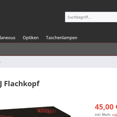
llaneous
Optiken
Taschenlampen
n
J Flachkopf
45,00 
inkl. MwSt.
zzg