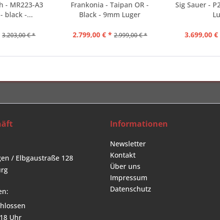
ch - MR223-A3
Frankonia - Taipan OR -
Sig Sauer - 
- black -...
Black - 9mm Luger
Lu
*
2.799,00 € *
3.699,00 €
3.203,00 € *
2.999,00 € *
äft
Informationen
Newsletter
Kontakt
en / Elbgaustraße 128
Über uns
rg
Impressum
Datenschutz
en:
hlossen
 18 Uhr