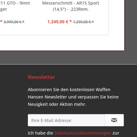
P211 GTO - 9mm
Messerschmitt - AR15 Sport
Glock - 
ger
(14,5") - .223Rem.
COMBO Hunter
 *
1.249,00 € *
1.499,00 
3.999,00 € *
1.299,00 € *
Newsletter
Abonnieren Sie den kostenlosen Waffen
Hansen Newsletter und verpassen Sie keine
Neuigkeit oder Aktion mehr.
Ich habe die
Datenschutzbestimmungen
zur