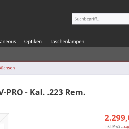
laneous
Optiken
Taschenlampen
Büchsen
-PRO - Kal. .223 Rem.
2.299,
inkl. MwSt.
zzg