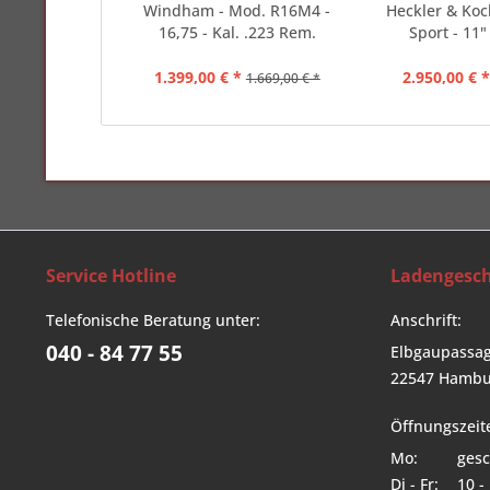
Windham - Mod. R16M4 -
Heckler & Ko
16,75 - Kal. .223 Rem.
Sport - 11" 
1.399,00 € *
2.950,00 € 
1.669,00 € *
Service Hotline
Ladengesch
Telefonische Beratung unter:
Anschrift:
040 - 84 77 55
Elbgaupassag
22547 Hambu
Öffnungszeit
Mo:
gesc
Di - Fr:
10 -