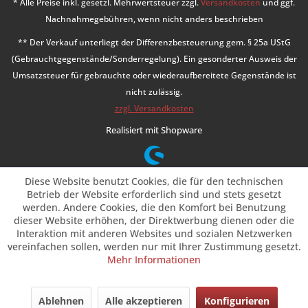
* Alle Preise inkl. gesetzl. Mehrwertsteuer zzgl.
Versandkosten
und ggf.
Nachnahmegebühren, wenn nicht anders beschrieben
** Der Verkauf unterliegt der Differenzbesteuerung gem. § 25a UStG
(Gebrauchtgegenstände/Sonderregelung). Ein gesonderter Ausweis der
Umsatzsteuer für gebrauchte oder wiederaufbereitete Gegenstände ist
nicht zulässig.
zzgl. Versandkosten
Realisiert mit Shopware
Diese Website benutzt Cookies, die für den technischen
Betrieb der Website erforderlich sind und stets gesetzt
werden. Andere Cookies, die den Komfort bei Benutzung
dieser Website erhöhen, der Direktwerbung dienen oder die
Interaktion mit anderen Websites und sozialen Netzwerken
vereinfachen sollen, werden nur mit Ihrer Zustimmung gesetzt.
Mehr Informationen
Ablehnen
Alle akzeptieren
Konfigurieren