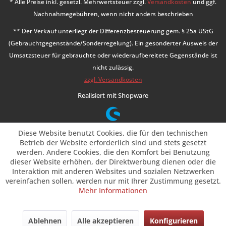
* Alle Preise inkl. gesetzl. Mehrwertsteuer zzgl.
Versandkosten
und ggf.
Nachnahmegebühren, wenn nicht anders beschrieben
** Der Verkauf unterliegt der Differenzbesteuerung gem. § 25a UStG
(Gebrauchtgegenstände/Sonderregelung). Ein gesonderter Ausweis der
Umsatzsteuer für gebrauchte oder wiederaufbereitete Gegenstände ist
nicht zulässig.
zzgl. Versandkosten
Realisiert mit Shopware
Diese Website benutzt Cookies, die für den technischen
Betrieb der Website erforderlich sind und stets gesetzt
werden. Andere Cookies, die den Komfort bei Benutzung
dieser Website erhöhen, der Direktwerbung dienen oder die
Interaktion mit anderen Websites und sozialen Netzwerken
vereinfachen sollen, werden nur mit Ihrer Zustimmung gesetzt.
Mehr Informationen
Ablehnen
Alle akzeptieren
Konfigurieren