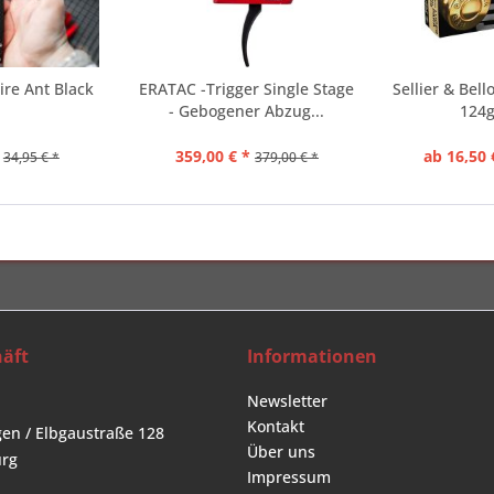
ire Ant Black
ERATAC -Trigger Single Stage
Sellier & Bel
- Gebogener Abzug...
124g
359,00 € *
ab 16,50 
34,95 € *
379,00 € *
äft
Informationen
Newsletter
Kontakt
en / Elbgaustraße 128
Über uns
rg
Impressum