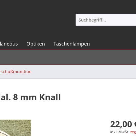
llaneous
Optiken
Taschenlampen
kschußmunition
Kal. 8 mm Knall
22,00 
inkl. MwSt.
zzg