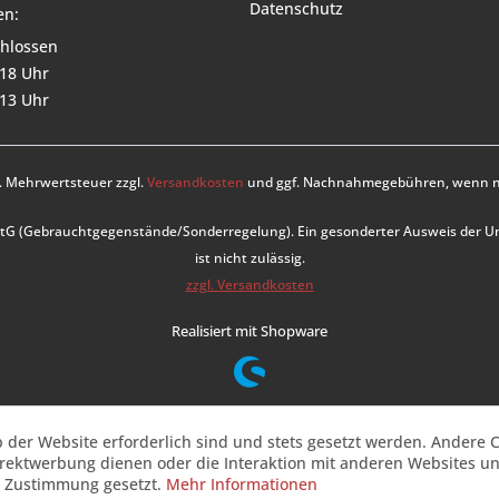
Datenschutz
en:
hlossen
 18 Uhr
 13 Uhr
zl. Mehrwertsteuer zzgl.
Versandkosten
und ggf. Nachnahmegebühren, wenn ni
UStG (Gebrauchtgegenstände/Sonderregelung). Ein gesonderter Ausweis der 
ist nicht zulässig.
zzgl. Versandkosten
Realisiert mit Shopware
b der Website erforderlich sind und stets gesetzt werden. Andere C
irektwerbung dienen oder die Interaktion mit anderen Websites u
r Zustimmung gesetzt.
Mehr Informationen