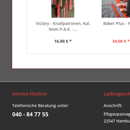
Victory - Knallpatronen, Kal.
Böker Plus - F
9mm P.A.K. -...
16,00 € *
34,00 € *
Service Hotline
Ladengesch
Telefonische Beratung unter:
Anschrift:
040 - 84 77 55
Elbgaupassag
22547 Hambu