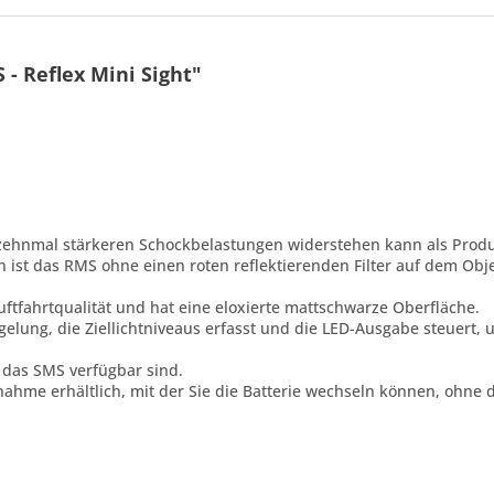
- Reflex Mini Sight"
zu zehnmal stärkeren Schockbelastungen widerstehen kann als Produ
ist das RMS ohne einen roten reflektierenden Filter auf dem Objek
uftfahrtqualität und hat eine eloxierte mattschwarze Oberfläche.
elung, die Ziellichtniveaus erfasst und die LED-Ausgabe steuert, 
r das SMS verfügbar sind.
tnahme erhältlich, mit der Sie die Batterie wechseln können, ohn