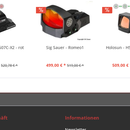
07C-X2 - rot
Sig Sauer - Romeo1
Holosun - 
499,00 € *
509,00 € 
520,78 € *
519,00 € *
äft
Informationen
Newsletter