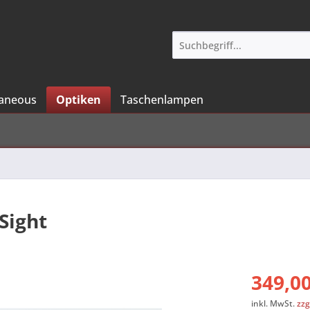
laneous
Optiken
Taschenlampen
 Sight
349,00
inkl. MwSt.
zzg