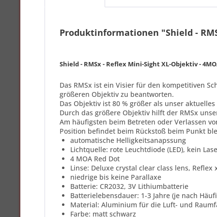
Produktinformationen "Shield - RMS
Shield - RMSx - Reflex Mini-Sight XL-Objektiv - 4M
Das RMSx ist ein Visier für den kompetitiven S
größeren Objektiv zu beantworten.
Das Objektiv ist 80 % größer als unser aktuelles
Durch das größere Objektiv hilft der RMSx unse
Am häufigsten beim Betreten oder Verlassen vo
Position befindet beim Rückstoß beim Punkt ble
automatische Helligkeitsanapssung
Lichtquelle: rote Leuchtdiode (LED), kein La
4 MOA Red Dot
Linse: Deluxe crystal clear class lens, Refle
niedrige bis keine Parallaxe
Batterie: CR2032, 3V Lithiumbatterie
Batterielebensdauer: 1-3 Jahre (je nach Häu
Material: Aluminium für die Luft- und Raum
Farbe: matt schwarz