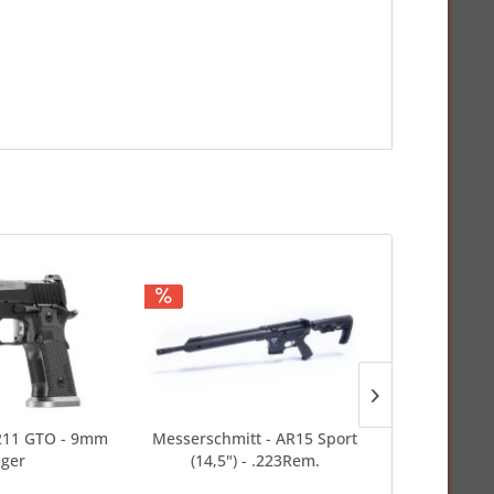
P211 GTO - 9mm
Messerschmitt - AR15 Sport
Holosun - 
ger
(14,5") - .223Rem.