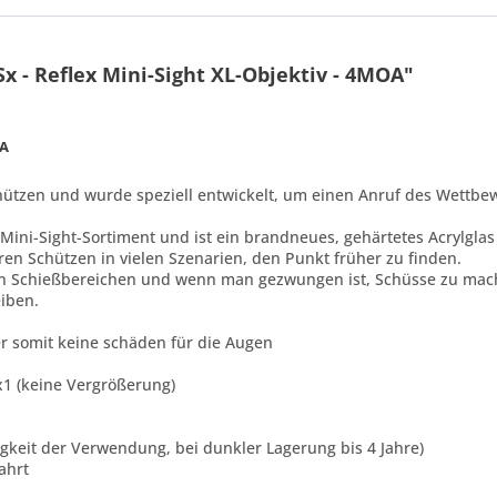
x - Reflex Mini-Sight XL-Objektiv - 4MOA"
OA
chützen und wurde speziell entwickelt, um einen Anruf des Wettb
 Mini-Sight-Sortiment und ist ein brandneues, gehärtetes Acrylglas
ren Schützen in vielen Szenarien, den Punkt früher zu finden.
n Schießbereichen und wenn man gezwungen ist, Schüsse zu mache
iben.
ser somit keine schäden für die Augen
x x1 (keine Vergrößerung)
figkeit der Verwendung, bei dunkler Lagerung bis 4 Jahre)
fahrt