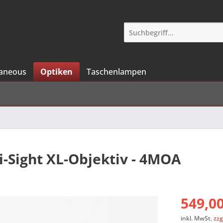
laneous
Optiken
Taschenlampen
ni-Sight XL-Objektiv - 4MOA
549,00
inkl. MwSt.
zzg