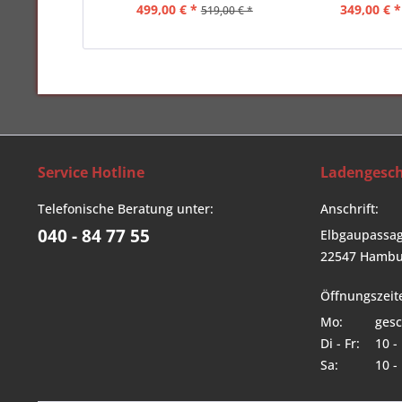
499,00 € *
349,00 € *
519,00 € *
Service Hotline
Ladengesch
Telefonische Beratung unter:
Anschrift:
040 - 84 77 55
Elbgaupassag
22547 Hambu
Öffnungszeit
Mo:
gesc
Di - Fr:
10 -
Sa:
10 -