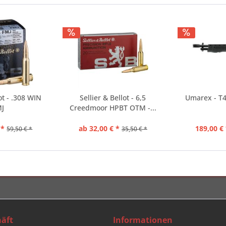
ot - .308 WIN
Sellier & Bellot - 6,5
Umarex - T4
MJ
Creedmoor HPBT OTM -...
 *
ab 32,00 € *
189,00 € 
59,50 € *
35,50 € *
äft
Informationen