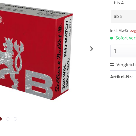
bis
4
ab
5
inkl. MwSt.
zzg
Sofort ver
Vergleic
Artikel-Nr.: