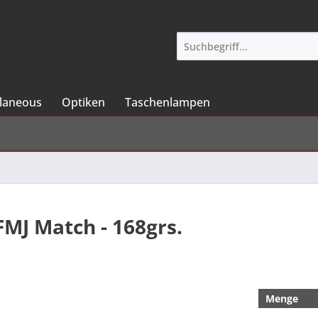
llaneous
Optiken
Taschenlampen
 FMJ Match - 168grs.
Menge