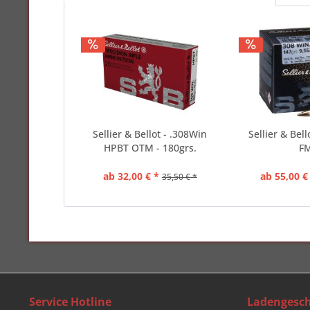
Sellier & Bellot - .308Win
Sellier & Bell
HPBT OTM - 180grs.
F
ab 32,00 € *
ab 55,00 €
35,50 € *
Service Hotline
Ladengesch