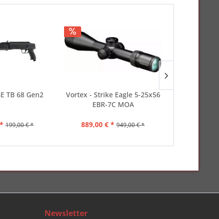
E TB 68 Gen2
Vortex - Strike Eagle 5-25x56
Sellier &
EBR-7C MOA
Creedm
*
889,00 € *
ab 30,00
199,00 € *
949,00 € *
Newsletter