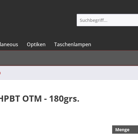
llaneous
Optiken
Taschenlampen
n
 HPBT OTM - 180grs.
Menge