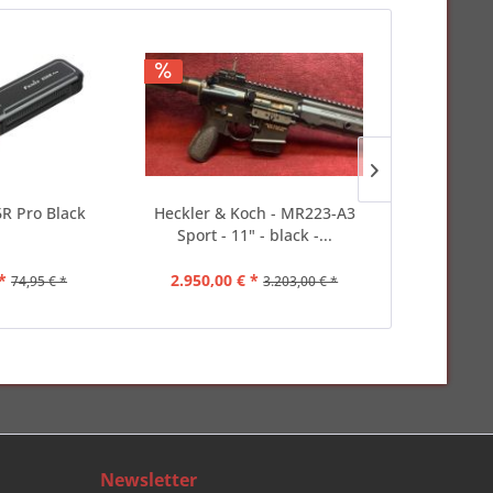
6R Pro Black
Heckler & Koch - MR223-A3
GECO - 9m
Sport - 11" - black -...
Target H
*
2.950,00 € *
ab 23,50
74,95 € *
3.203,00 € *
Newsletter