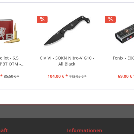
ellot - 6,5
CIVIVI - SÖKN Nitro-V G10 -
Fenix - E0
PBT OTM -...
All Black
 *
104,00 € *
69,00 € 
35,50 € *
112,95 € *
äft
Informationen