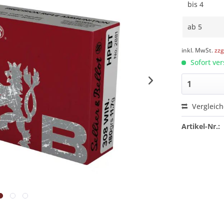
bis
4
ab
5
inkl. MwSt.
zzg
Sofort ver
Vergleic
Artikel-Nr.: