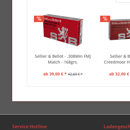
Sellier & Bellot - .308Win FMJ
Sellier & B
Match - 168grs.
Creedmoor H
ab 39,00 € *
ab 32,00 €
42,60 € *
Service Hotline
Ladengesch