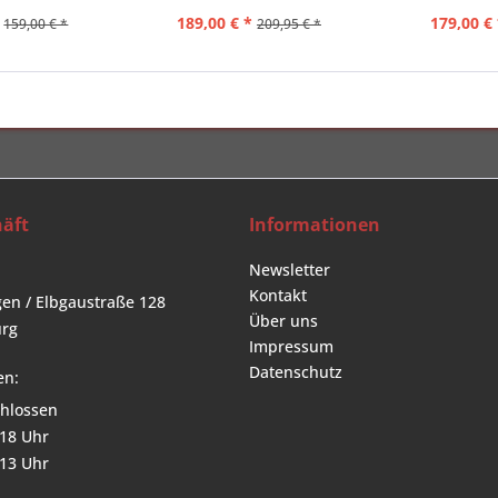
189,00 € *
179,00 € 
159,00 € *
209,95 € *
äft
Informationen
Newsletter
Kontakt
en / Elbgaustraße 128
Über uns
rg
Impressum
Datenschutz
en:
hlossen
 18 Uhr
 13 Uhr