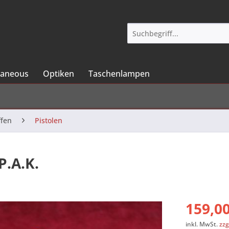
laneous
Optiken
Taschenlampen
ffen
Pistolen
P.A.K.
159,00
inkl. MwSt.
zzg