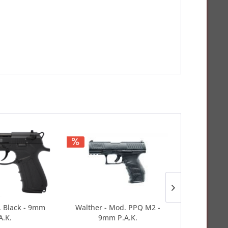
8, Black - 9mm
Walther - Mod. PPQ M2 -
Walther - 
A.K.
9mm P.A.K.
9mm