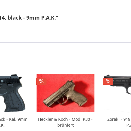
14, black - 9mm P.A.K."
ack - Kal. 9mm
Heckler & Koch - Mod. P30 -
Zoraki - 91
.K.
brüniert
P.