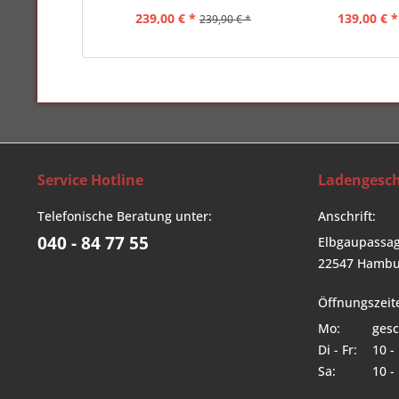
239,00 € *
139,00 € *
239,90 € *
Service Hotline
Ladengesch
Telefonische Beratung unter:
Anschrift:
040 - 84 77 55
Elbgaupassag
22547 Hambu
Öffnungszeit
Mo:
gesc
Di - Fr:
10 -
Sa:
10 -