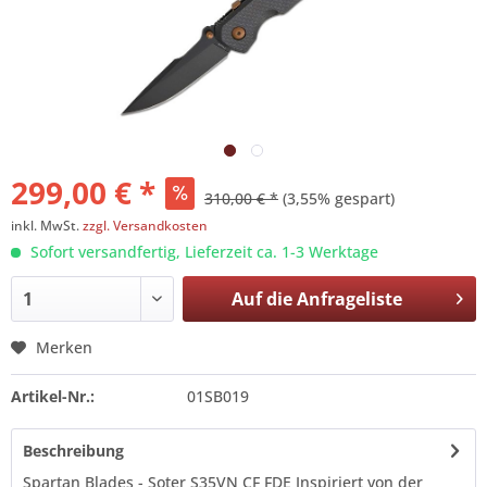
299,00 € *
310,00 € *
(3,55% gespart)
inkl. MwSt.
zzgl. Versandkosten
Sofort versandfertig, Lieferzeit ca. 1-3 Werktage
Auf die
Anfrageliste
Merken
Artikel-Nr.:
01SB019
Beschreibung
Spartan Blades - Soter S35VN CF FDE Inspiriert von der