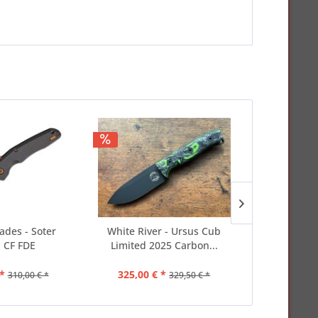
ades - Soter
White River - Ursus Cub
Böker - Le
 CF FDE
Limited 2025 Carbon...
*
325,00 € *
449,00 
310,00 € *
329,50 € *