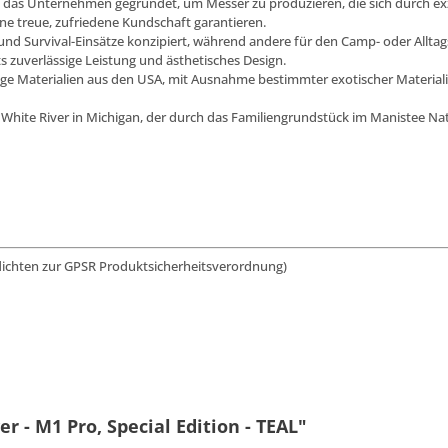
e das Unternehmen gegründet, um Messer zu produzieren, die sich durch exz
ine treue, zufriedene Kundschaft garantieren.
n und Survival-Einsätze konzipiert, während andere für den Camp- oder Allta
s zuverlässige Leistung und ästhetisches Design.
 Materialien aus den USA, mit Ausnahme bestimmter exotischer Materialie
 White River in Michigan, der durch das Familiengrundstück im Manistee Nati
lichten zur GPSR Produktsicherheitsverordnung)
r - M1 Pro, Special Edition - TEAL"