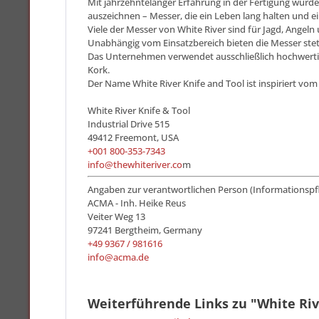
Mit jahrzehntelanger Erfahrung in der Fertigung wurd
auszeichnen – Messer, die ein Leben lang halten und e
Viele der Messer von White River sind für Jagd, Angel
Unabhängig vom Einsatzbereich bieten die Messer stet
Das Unternehmen verwendet ausschließlich hochwertige
Kork.
Der Name White River Knife and Tool ist inspiriert vom
White River Knife & Tool
Industrial Drive 515
49412 Freemont, USA
+001 800-353-7343
info@thewhiteriver.co
m
Angaben zur verantwortlichen Person (Informationspf
ACMA - Inh. Heike Reus
Veiter Weg 13
97241 Bergtheim, Germany
+49 9367 / 981616
info@acma.de
Weiterführende Links zu "White Rive