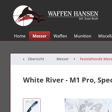
Home
Messer
Waffen
Munition
Miscel
Übersicht
Messer
Feststehende Mess
White River - M1 Pro, Spec