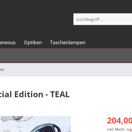
laneous
Optiken
Taschenlampen
er
ial Edition - TEAL
204,00
inkl. MwSt.
zzg