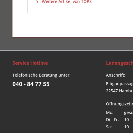
Weitere Artikel von TOPS
Service Hotline
Ladengesch
Telefonische Beratung unter:
Anschrift:
040 - 84 77 55
Elbgaupassag
22547 Hambu
Öffnungszeit
Mo:
gesc
Di - Fr:
10 -
Sa:
10 -