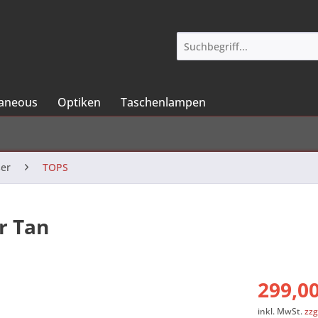
laneous
Optiken
Taschenlampen
er
TOPS
r Tan
299,00
inkl. MwSt.
zzg