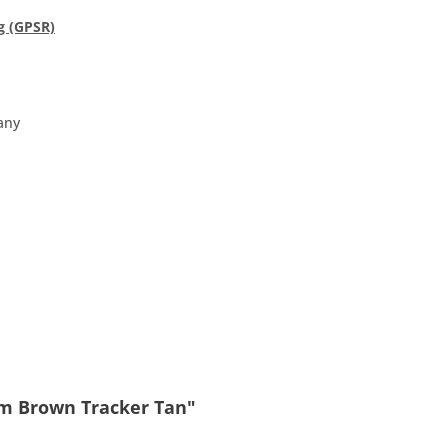
g (GPSR)
any
om Brown Tracker Tan"