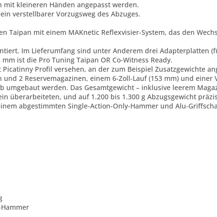
en mit kleineren Händen angepasst werden.
 ein verstellbarer Vorzugsweg des Abzuges.
en Taipan mit einem MAKnetic Reflexvisier-System, das den Wechs
tiert. Im Lieferumfang sind unter Anderem drei Adapterplatten (fü
5 mm ist die Pro Tuning Taipan OR Co-Witness Ready.
it Picatinny Profil versehen, an der zum Beispiel Zusatzgewichte 
 und 2 Reservemagazinen, einem 6-Zoll-Lauf (153 mm) und einer 
 umgebaut werden. Das Gesamtgewicht – inklusive leerem Magazin 
ein überarbeiteten, und auf 1.200 bis 1.300 g Abzugsgewicht präzis
inem abgestimmten Single-Action-Only-Hammer und Alu-Griffschal
g
O-Hammer