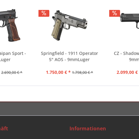
aipan Sport -
Springfield - 1911 Operator
CZ - Shadow 
Luger
5" AOS - 9mmLuger
9mm
*
1.750,00 € *
2.099,00 €
2.690,00 € *
1.798,00 € *
äft
Informationen