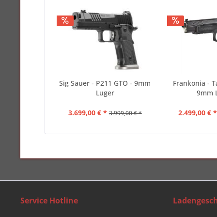
Sig Sauer - P211 GTO - 9mm
Frankonia - T
Luger
9mm 
3.699,00 € *
2.499,00 € 
3.999,00 € *
Service Hotline
Ladengesch