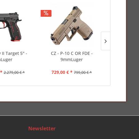
TIPP!
II Target 5" -
CZ - P-10 C OR FDE -
Glock - 17
Luger
9mmLuger
Set - 9m
 *
729,00 € *
899,00 
2.279,00 € *
799,00 € *
Newsletter