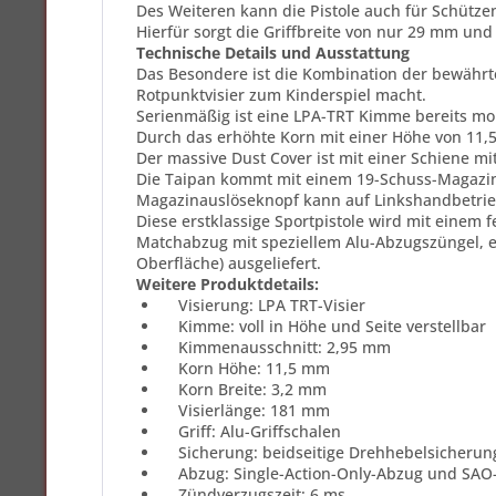
Des Weiteren kann die Pistole auch für Schütz
Hierfür sorgt die Griffbreite von nur 29 mm und
Technische Details und Ausstattung
Das Besondere ist die Kombination der bewährt
Rotpunktvisier zum Kinderspiel macht.
Serienmäßig ist eine LPA-TRT Kimme bereits mon
Durch das erhöhte Korn mit einer Höhe von 11,
Der massive Dust Cover ist mit einer Schiene m
Die Taipan kommt mit einem 19-Schuss-Magazin
Magazinauslöseknopf kann auf Linkshandbetrieb
Diese erstklassige Sportpistole wird mit einem f
Matchabzug mit speziellem Alu-Abzugszüngel, e
Oberfläche) ausgeliefert.
Weitere Produktdetails:
Visierung: LPA TRT-Visier
Kimme: voll in Höhe und Seite verstellbar
Kimmenausschnitt: 2,95 mm
Korn Höhe: 11,5 mm
Korn Breite: 3,2 mm
Visierlänge: 181 mm
Griff: Alu-Griffschalen
Sicherung: beidseitige Drehhebelsicherun
Abzug: Single-Action-Only-Abzug und SA
Zündverzugszeit: 6 ms