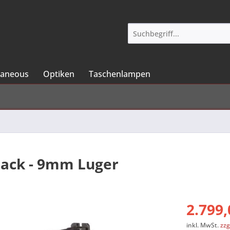
laneous
Optiken
Taschenlampen
Black - 9mm Luger
2.799,
inkl. MwSt.
zzg