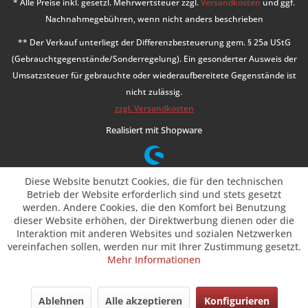
* Alle Preise inkl. gesetzl. Mehrwertsteuer zzgl.
Versandkosten
und ggf.
Nachnahmegebühren, wenn nicht anders beschrieben
** Der Verkauf unterliegt der Differenzbesteuerung gem. § 25a UStG
(Gebrauchtgegenstände/Sonderregelung). Ein gesonderter Ausweis der
Umsatzsteuer für gebrauchte oder wiederaufbereitete Gegenstände ist
nicht zulässig.
zzgl. Versandkosten
Realisiert mit Shopware
Diese Website benutzt Cookies, die für den technischen
Betrieb der Website erforderlich sind und stets gesetzt
werden. Andere Cookies, die den Komfort bei Benutzung
dieser Website erhöhen, der Direktwerbung dienen oder die
Interaktion mit anderen Websites und sozialen Netzwerken
vereinfachen sollen, werden nur mit Ihrer Zustimmung gesetzt.
Mehr Informationen
Ablehnen
Alle akzeptieren
Konfigurieren