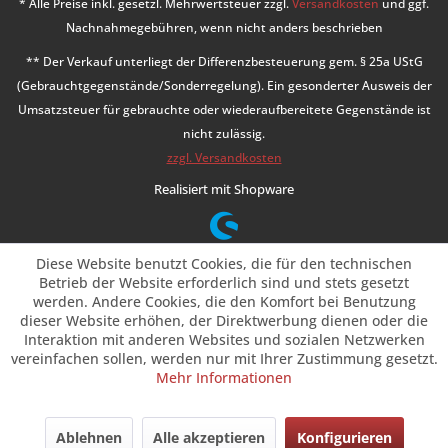
* Alle Preise inkl. gesetzl. Mehrwertsteuer zzgl.
Versandkosten
und ggf.
Nachnahmegebühren, wenn nicht anders beschrieben
** Der Verkauf unterliegt der Differenzbesteuerung gem. § 25a UStG
(Gebrauchtgegenstände/Sonderregelung). Ein gesonderter Ausweis der
Umsatzsteuer für gebrauchte oder wiederaufbereitete Gegenstände ist
nicht zulässig.
zzgl. Versandkosten
Realisiert mit Shopware
Diese Website benutzt Cookies, die für den technischen
Betrieb der Website erforderlich sind und stets gesetzt
werden. Andere Cookies, die den Komfort bei Benutzung
dieser Website erhöhen, der Direktwerbung dienen oder die
Interaktion mit anderen Websites und sozialen Netzwerken
vereinfachen sollen, werden nur mit Ihrer Zustimmung gesetzt.
Mehr Informationen
Ablehnen
Alle akzeptieren
Konfigurieren