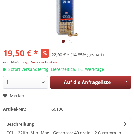
19,50 € *
22,90 € *
(14,85% gespart)
inkl. MwSt.
zzgl. Versandkosten
Sofort versandfertig, Lieferzeit ca. 1-3 Werktage
Auf die
Anfrageliste
Merken
Artikel-Nr.:
66196
Beschreibung
CCI - .22lfb. Mini Mag . Geschoss: 40 grain - 2,6 gramm in