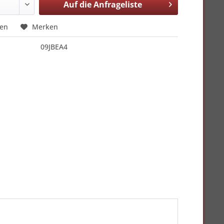
Auf die
Anfrageliste
hen
Merken
09JBEA4