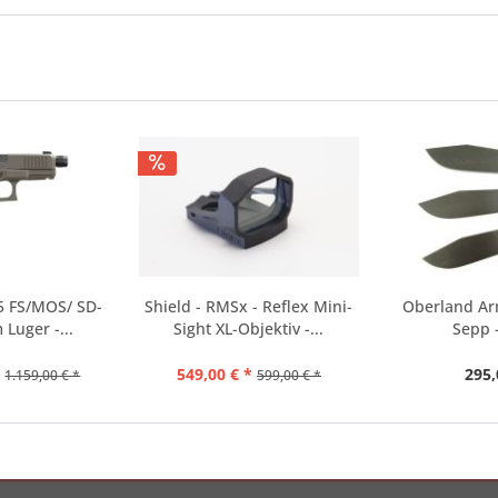
5 FS/MOS/ SD-
Shield - RMSx - Reflex Mini-
Oberland Ar
Luger -...
Sight XL-Objektiv -...
Sepp 
*
549,00 € *
295,
1.159,00 € *
599,00 € *