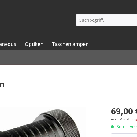
laneous
Optiken
Taschenlampen
en
69,00 
inkl. MwSt.
zzg
Sofort ver