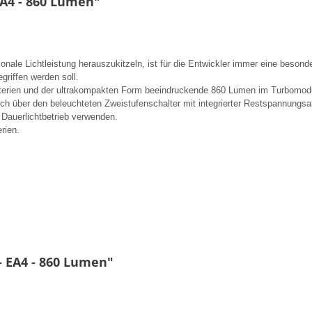
EA4 - 860 Lumen"
nale Lichtleistung herauszukitzeln, ist für die Entwickler immer eine beson
griffen werden soll.
atterien und der ultrakompakten Form beeindruckende 860 Lumen im Turbomod
ch über den beleuchteten Zweistufenschalter mit integrierter Restspannungsan
Dauerlichtbetrieb verwenden.
rien.
- EA4 - 860 Lumen"