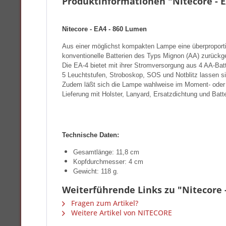
Produktinformationen "Nitecore - 
Nitecore - EA4 - 860 Lumen
Aus einer möglichst kompakten Lampe eine überproportio
konventionelle Batterien des Typs Mignon (AA) zurückge
Die EA-4 bietet mit ihrer Stromversorgung aus 4 AA-B
5 Leuchtstufen, Stroboskop, SOS und Notblitz lassen si
Zudem läßt sich die Lampe wahlweise im Moment- oder 
Lieferung mit Holster, Lanyard, Ersatzdichtung und Batte
Technische Daten:
Gesamtlänge: 11,8 cm
Kopfdurchmesser: 4 cm
Gewicht: 118 g.
Weiterführende Links zu "Nitecore 
Fragen zum Artikel?
Weitere Artikel von NITECORE