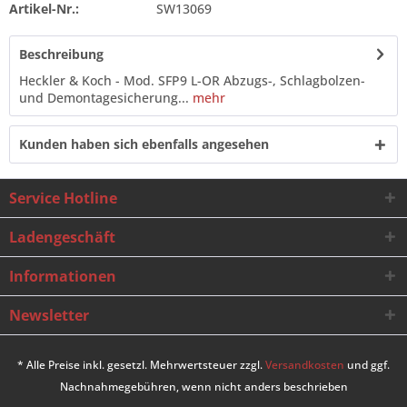
Artikel-Nr.:
SW13069
Beschreibung
Heckler & Koch - Mod. SFP9 L-OR Abzugs-, Schlagbolzen-
und Demontagesicherung...
mehr
Kunden haben sich ebenfalls angesehen
Service Hotline
Ladengeschäft
Informationen
Newsletter
* Alle Preise inkl. gesetzl. Mehrwertsteuer zzgl.
Versandkosten
und ggf.
Nachnahmegebühren, wenn nicht anders beschrieben