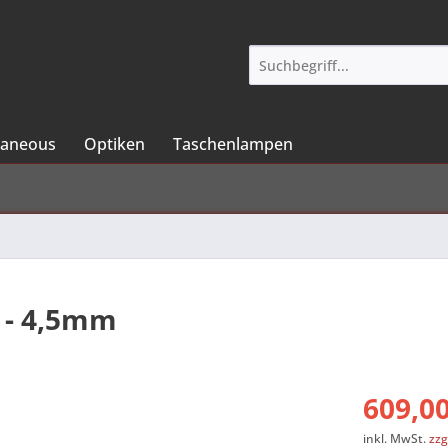
laneous
Optiken
Taschenlampen
 - 4,5mm
609,00
inkl. MwSt.
zzg