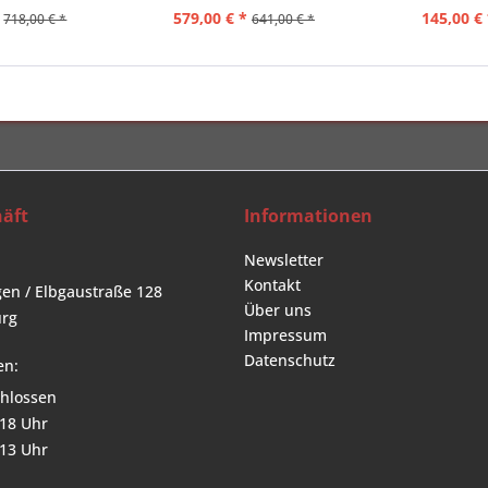
579,00 € *
145,00 € 
718,00 € *
641,00 € *
äft
Informationen
Newsletter
Kontakt
en / Elbgaustraße 128
Über uns
rg
Impressum
Datenschutz
en:
hlossen
 18 Uhr
 13 Uhr