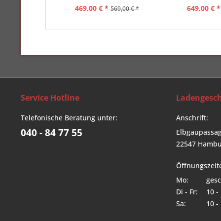
469,00 € *
649,00 € *
569,00 € *
Service Hotline
Ladengesch
Telefonische Beratung unter:
Anschrift:
040 - 84 77 55
Elbgaupassag
22547 Hambu
Öffnungszeit
Mo:
gesc
Di - Fr:
10 -
Sa:
10 -