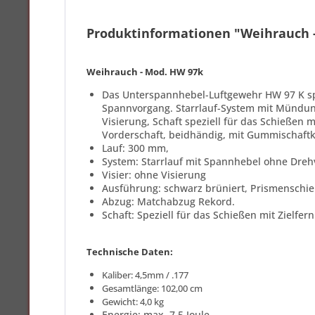
Produktinformationen "Weihrauch 
Weihrauch - Mod. HW 97k
Das Unterspannhebel-Luftgewehr HW 97 K spez
Spannvorgang. Starrlauf-System mit Mündun
Visierung, Schaft speziell für das Schießen 
Vorderschaft, beidhändig, mit Gummischaftk
Lauf: 300 mm,
System: Starrlauf mit ­Spannhebel ohne Dreh
­Visier: ohne Visierung
Ausführung: schwarz brüniert, Prismenschie
Abzug: Matchabzug ­Rekord.
Schaft: Speziell für das Schießen mit Zielfe
Technische Daten:
Kaliber: 4,5mm / .177
Gesamtlänge: 102,00 cm
Gewicht: 4,0 kg
Energie: max. 7,5 Joule