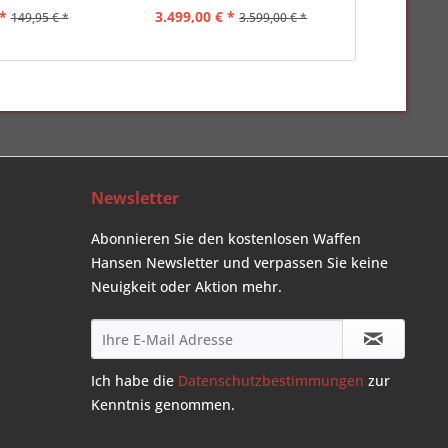
*
3.499,00 € *
ab 26,50
149,95 € *
3.599,00 € *
Newsletter
Abonnieren Sie den kostenlosen Waffen
Hansen Newsletter und verpassen Sie keine
Neuigkeit oder Aktion mehr.
Ich habe die
Datenschutzbestimmungen
zur
Kenntnis genommen.