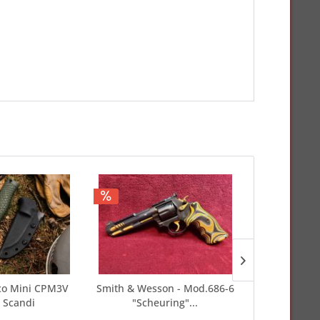
co Mini CPM3V
Smith & Wesson - Mod.686-6
Sellier & Bel
 Scandi
"Scheuring"...