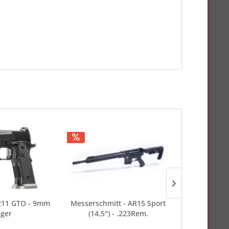
P211 GTO - 9mm
Messerschmitt - AR15 Sport
Holosun - 
ger
(14,5") - .223Rem.