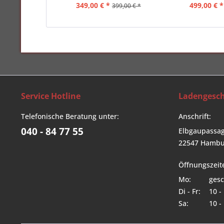
349,00 € *
499,00 € *
399,00 € *
Service Hotline
Ladengesch
Telefonische Beratung unter:
Anschrift:
040 - 84 77 55
Elbgaupassag
22547 Hambu
Öffnungszeit
Mo:
gesc
Di - Fr:
10 -
Sa:
10 -