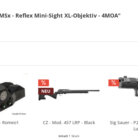
MSx - Reflex Mini-Sight XL-Objektiv - 4MOA"
NEU
 - Romeo1
CZ - Mod. 457 LRP - Black
Sig Sauer - 
Lu
Inhalt
1 Stück