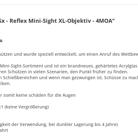
x - Reflex Mini-Sight XL-Objektiv - 4MOA"
OA
chützen und wurde speziell entwickelt, um einen Anruf des Wettb
 Mini-Sight-Sortiment und ist ein brandneues, gehärtetes Acrylglas
ren Schützen in vielen Szenarien, den Punkt früher zu finden.
n Schießbereichen und wenn man gezwungen ist, Schüsse zu mache
iben.
ser somit keine schäden für die Augen
x x1 (keine Vergrößerung)
figkeit der Verwendung, bei dunkler Lagerung bis 4 Jahre)
fahrt