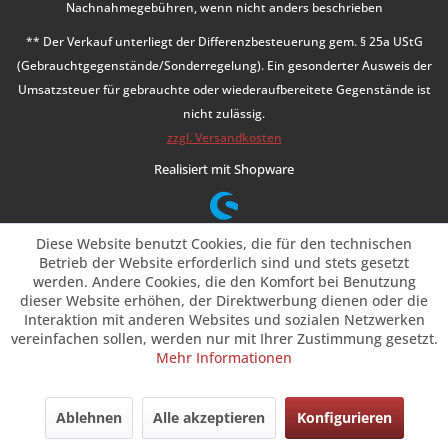
Nachnahmegebühren, wenn nicht anders beschrieben
** Der Verkauf unterliegt der Differenzbesteuerung gem. § 25a UStG
(Gebrauchtgegenstände/Sonderregelung). Ein gesonderter Ausweis der
Umsatzsteuer für gebrauchte oder wiederaufbereitete Gegenstände ist
nicht zulässig.
zzgl. Versandkosten
Realisiert mit Shopware
Diese Website benutzt Cookies, die für den technischen
Betrieb der Website erforderlich sind und stets gesetzt
werden. Andere Cookies, die den Komfort bei Benutzung
dieser Website erhöhen, der Direktwerbung dienen oder die
Interaktion mit anderen Websites und sozialen Netzwerken
vereinfachen sollen, werden nur mit Ihrer Zustimmung gesetzt.
Mehr Informationen
Ablehnen
Alle akzeptieren
Konfigurieren