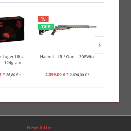
TIPP!
Luger Ultra
Haenel - LR / One - .308Win.
GECO - 
 - 124grain
Tombak
€ *
2.399,00 € *
ab 19,50
26,80 € *
2.696,00 € *
Newsletter