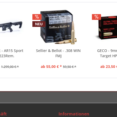
NEU
 - AR15 Sport
Sellier & Bellot - .308 WIN
GECO - 9mm
 .223Rem.
FMJ
Target HP
*
ab 55,00 € *
ab 23,50 
1.299,00 € *
59,50 € *
äft
Informationen