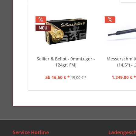
NEU
Sellier & Bellot - 9mmLuger -
Messerschmitt
124gr. FMJ
(14,5") -
ab 16,50 € *
1.249,00 € 
19,00 € *
Service Hotline
Ladengesch