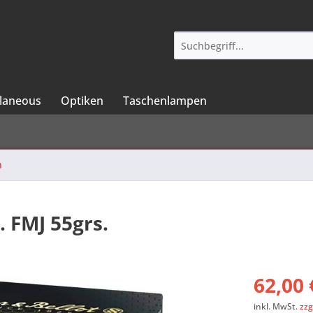
llaneous
Optiken
Taschenlampen
n
. FMJ 55grs.
62,00 
inkl. MwSt.
zzg