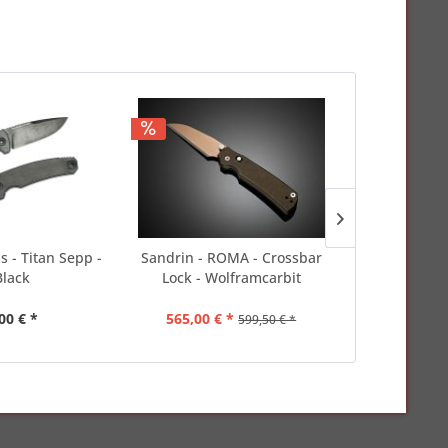
 - Titan Sepp -
Sandrin - ROMA - Crossbar
Cold Steel
Black
Lock - Wolframcarbit
00 € *
565,00 € *
109,00 
599,50 € *