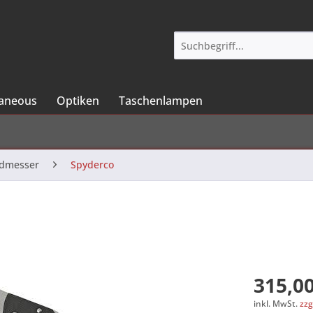
laneous
Optiken
Taschenlampen
ndmesser
Spyderco
315,00
inkl. MwSt.
zzg