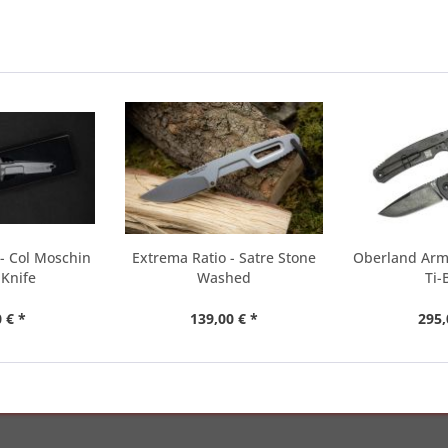
- Col Moschin
Extrema Ratio - Satre Stone
Oberland Arms
Knife
Washed
Ti-
 € *
139,00 € *
295,