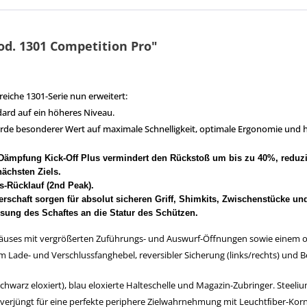
od. 1301 Competition Pro"
greiche 1301-Serie nun erweitert:
dard auf ein höheres Niveau.
de besonderer Wert auf maximale Schnelligkeit, optimale Ergonomie und hö
oß-Dämpfung Kick-Off Plus vermindert den Rückstoß um bis zu 40%, red
nächsten Ziels.
s-Rücklauf (2nd Peak).
schaft sorgen für absolut sicheren Griff, Shimkits, Zwischenstücke und
sung des Schaftes an die Statur des Schützen.
äuses mit vergrößerten Zuführungs- und Auswurf-Öffnungen sowie einem o
Lade- und Verschlussfanghebel, reversibler Sicherung (links/rechts) und B
chwarz eloxiert), blau eloxierte Halteschelle und Magazin-Zubringer. Stee
erjüngt für eine perfekte periphere Zielwahrnehmung mit Leuchtﬁber-Korn 