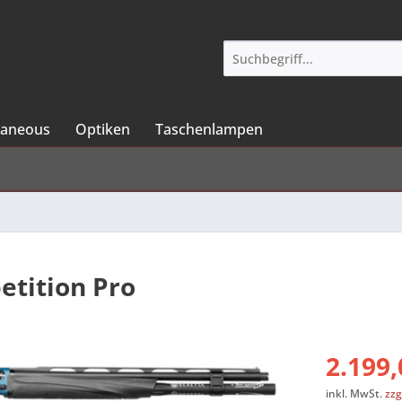
laneous
Optiken
Taschenlampen
etition Pro
2.199,
inkl. MwSt.
zzg