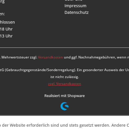
rg
Impressum
Datenschutz
en:
hlossen
 18 Uhr
 13 Uhr
zl. Mehrwertsteuer zzgl.
Versandkosten
und ggf. Nachnahmegebühren, wenn ni
UStG (Gebrauchtgegenstände/Sonderregelung). Ein gesonderter Ausweis der 
ist nicht zulässig.
zzgl. Versandkosten
Realisiert mit Shopware
b der Website erforderlich sind und stets gesetzt werden. Andere C