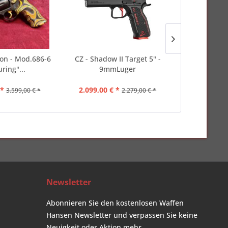
on - Mod.686-6
CZ - Shadow II Target 5" -
Brenneke - K
ring"...
9mmLuger
Short - 
 *
2.099,00 € *
94,00 €
3.599,00 € *
2.279,00 € *
Newsletter
Abonnieren Sie den kostenlosen Waffen
Hansen Newsletter und verpassen Sie keine
Neuigkeit oder Aktion mehr.