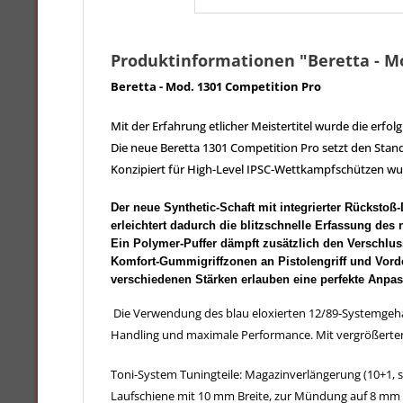
Produktinformationen "Beretta - M
Beretta - Mod. 1301 Competition Pro
Mit der Erfahrung etlicher Meistertitel wurde die erfol
Die neue Beretta 1301 Competition Pro setzt den Stan
Konzipiert für High-Level IPSC-Wettkampfschützen wur
Der neue Synthetic-Schaft mit integrierter Rückst
erleichtert dadurch die blitzschnelle Erfassung des 
Ein Polymer-Puffer dämpft zusätzlich den Verschlus
Komfort-Gummigriffzonen an Pistolengriff und Vorder
verschiedenen Stärken erlauben eine perfekte Anpas
Die Verwendung des blau eloxierten 12/89-Systemgeh
Handling und maximale Performance. Mit vergrößertem 
Toni-System Tuningteile: Magazinverlängerung (10+1, s
Laufschiene mit 10 mm Breite, zur Mündung auf 8 mm v