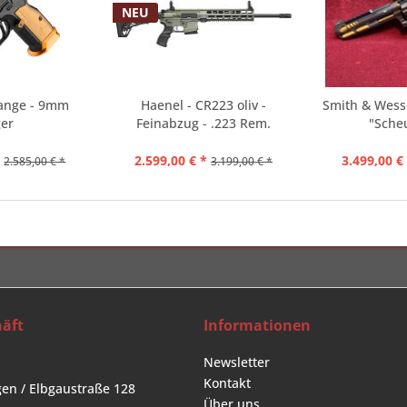
NEU
range - 9mm
Haenel - CR223 oliv -
Smith & Wess
ger
Feinabzug - .223 Rem.
"Scheu
*
2.599,00 € *
3.499,00 €
2.585,00 € *
3.199,00 € *
äft
Informationen
Newsletter
Kontakt
en / Elbgaustraße 128
Über uns