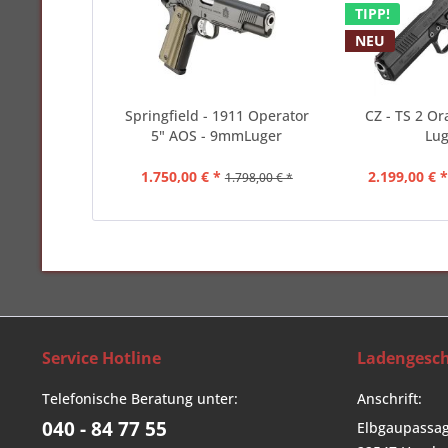
TIPP!
NEU
Springfield - 1911 Operator
CZ - TS 2 O
5" AOS - 9mmLuger
Lu
1.750,00 € *
2.199,00 € 
1.798,00 € *
Service Hotline
Ladengesch
Telefonische Beratung unter:
Anschrift:
040 - 84 77 55
Elbgaupassag