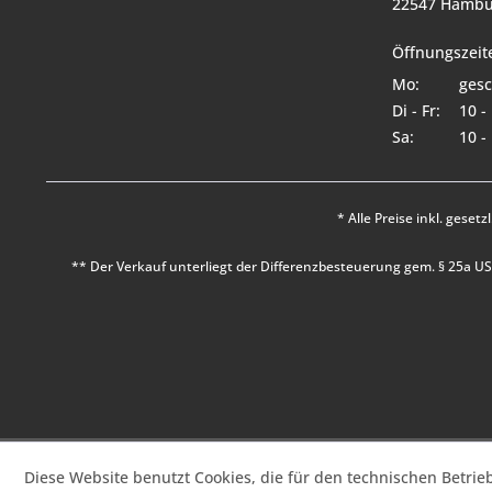
22547 Hambu
Öffnungszeit
Mo:
gesc
Di - Fr:
10 -
Sa:
10 -
* Alle Preise inkl. geset
** Der Verkauf unterliegt der Differenzbesteuerung gem. § 25a 
Diese Website benutzt Cookies, die für den technischen Betrie